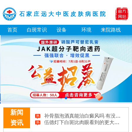
石家庄远大中医皮肤病医院
首页
白斑常识
设备
环境
来院路线
补骨脂泡酒真能治白癜风吗 有没有副作用
新闻
伍德灯下白斑比肉眼看到的更大正常吗
资讯
儿童下巴长小白点是什么原因
芦可替尼和他克莫司哪个治白癜风好