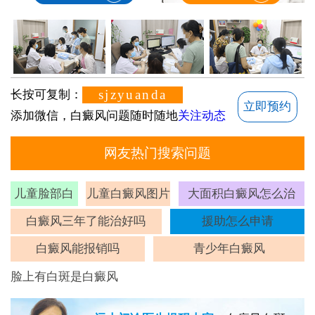
sjzyuanda
长按可复制：
立即预约
添加微信，白癜风问题随时随地
关注动态
网友热门搜索问题
儿童脸部白
儿童白癜风图片
大面积白癜风怎么治
斑
白癜风三年了能治好吗
援助怎么申请
白癜风能报销吗
青少年白癜风
脸上有白斑是白癜风