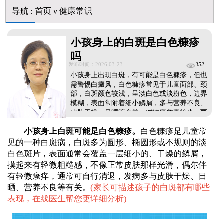
皮肤ct检测白斑对治疗有什么作用
导航
:
首页
ν
健康常识
白斑摸着光滑边界清晰有可能是哪种皮肤病
白癜风长期用激素药膏会有副作用吗
伍德灯结果显示亮白色荧光代表什么意思
小孩身上的白斑是白色糠疹
脸上长了小白点是什么情况
吗
白癜风用芦可替尼乳膏多久能恢复正常色
发布时间：2026-03-23
352
小孩身上出现白斑，有可能是白色糠疹，但也
需警惕白癜风，白色糠疹常见于儿童面部、颈
部，白斑颜色较浅，呈淡白色或淡粉色，边界
模糊，表面常附着细小鳞屑，多与营养不良、
皮肤干燥、日晒等有关，对健康危害较小。而
白癜风可发生在身体任何部位，白斑颜色更
小孩身上白斑可能是白色糠疹。
白色糠疹是儿童常
白，呈瓷白色，边界清晰，表面光滑无鳞屑，
会随病情扩散。因此，孩子身上出现白斑后，
见的一种白斑病，白斑多为圆形、椭圆形或不规则的淡
切勿自行判断，需及时到正规医院做科学检
白色斑片，表面通常会覆盖一层细小的、干燥的鳞屑，
查，准确区分病症。若确诊为白癜风，要抓紧
摸起来有轻微粗糙感，不像正常皮肤那样光滑，偶尔伴
治疗，采用科学对症的医治手段。...
有轻微瘙痒，通常可自行消退，发病多与皮肤干燥、日
晒、营养不良等有关。
(
家长可描述孩子的白斑都有哪些
表现，在线医生帮您更详细分析
)