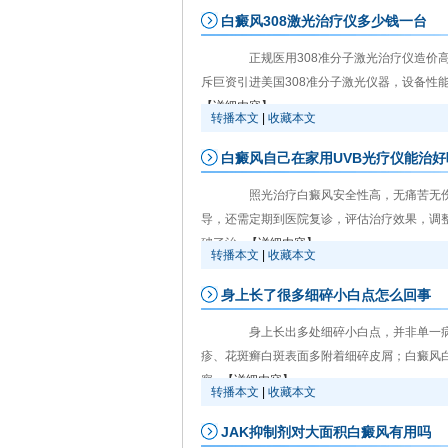
白癜风308激光治疗仪多少钱一台
正规医用308准分子激光治疗仪造价高
斥巨资引进美国308准分子激光仪器，设备性
【详细内容】
转播本文
|
收藏本文
白癜风自己在家用UVB光疗仪能治好
照光治疗白癜风安全性高，无痛苦无伤
导，还需定期到医院复诊，评估治疗效果，调整
破了治...
【详细内容】
转播本文
|
收藏本文
身上长了很多细碎小白点怎么回事
身上长出多处细碎小白点，并非单一病
疹、花斑癣白斑表面多附着细碎皮屑；白癜风
察...
【详细内容】
转播本文
|
收藏本文
JAK抑制剂对大面积白癜风有用吗