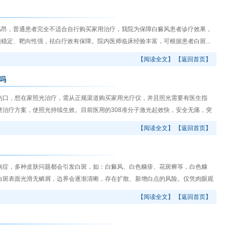
昂，普通患者完全不适合自行购买家用治疗，我院为保障白癜风患者诊疗效果，
能稳定、靶向性强，祛白疗效有保障。院内医师临床经验丰富，可根据患者白斑...
【阅读全文】
【返回首页】
吗
口，想在家照光治疗，需从正规渠道购买家用光疗仪，并且照光需要有医生指
治疗方案，使照光持续生效。目前医用的308准分子激光起效快，安全无痛，突
【阅读全文】
【返回首页】
症，多种皮肤问题都会引发白斑，如：白癜风、白色糠疹、花斑癣等，白色糠
白斑表面光滑无鳞屑，边界会逐渐清晰，存在扩散、新增白点的风险。仅凭肉眼观
【阅读全文】
【返回首页】