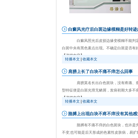
白癜风光疗后白斑边缘模糊是好转迹
白癜风照光后皮损边缘变模糊不能判定
白斑中央有黑色素点出现。不确定白斑是否有好转
【详细内容】
转播本文
|
收藏本文
肩膀上长了白块不痛不痒怎么回事
肩膀莫名长出白色斑块，没有疼痛、瘙
型特征便是白斑光滑无鳞屑，发病初期大多不痛
【详细内容】
转播本文
|
收藏本文
胳膊上出现白块不疼不痒没有其他感
胳膊有不痛不痒的白色斑块，也许是先
不变;也可能是后天形成的色素性皮肤病，易扩散