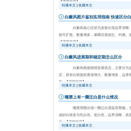
【详细内容】
转播本文
|
收藏本文
白癜风图片鉴别实用指南 快速区分
白癜风核心症状为皮肤出现边界清晰、
损可扩散、数量增多，暴晒后易发红、灼痛。临
【详细内容】
转播本文
|
收藏本文
白癜风进展期和稳定期怎么区分
白癜风根据病情发展状态，主要分为进
态，原有白斑面积逐渐增大、数量增多，边界
新...
【详细内容】
转播本文
|
收藏本文
嘴唇上有一圈泛白是什么情况
嘴唇周围出现一圈泛白需提高警惕，当
成的白斑多为乳白色、瓷白色，边界清晰，表
旦...
【详细内容】
转播本文
|
收藏本文