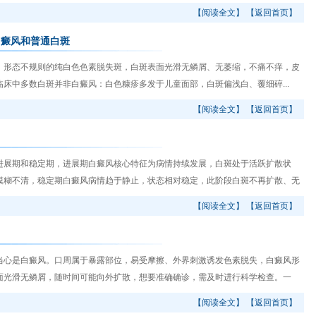
【阅读全文】
【返回首页】
白癜风和普通白斑
形态不规则的纯白色色素脱失斑，白斑表面光滑无鳞屑、无萎缩，不痛不痒，皮
床中多数白斑并非白癜风：白色糠疹多发于儿童面部，白斑偏浅白、覆细碎...
【阅读全文】
【返回首页】
展期和稳定期，进展期白癜风核心特征为病情持续发展，白斑处于活跃扩散状
模糊不清，稳定期白癜风病情趋于静止，状态相对稳定，此阶段白斑不再扩散、无
【阅读全文】
【返回首页】
心是白癜风。口周属于暴露部位，易受摩擦、外界刺激诱发色素脱失，白癜风形
面光滑无鳞屑，随时间可能向外扩散，想要准确确诊，需及时进行科学检查。一
【阅读全文】
【返回首页】