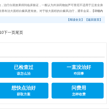
，治疗白斑效果得到临床验证，一般认为外涂药物如芦可替尼不适用于泛发全身
法替布治大面积白癜风更有效。对于较大面积的白癜风治疗，通常会采...
【详细内
【阅读全文】
【返回首页】
10
下一页
尾页
已检查过
一直没治好
该怎么治
咋回事
想快点治好
问费用
获取方案
怎样收费