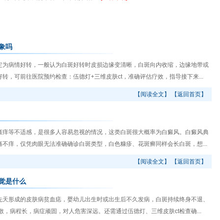
象吗
为病情好转，一般认为白斑好转时皮损边缘变清晰，白斑向内收缩，边缘地带或
，可前往医院预约检查：伍德灯+三维皮肤ct，准确评估疗效，指导接下来...
【阅读全文】
【返回首页】
痒等不适感，是很多人容易忽视的情况，这类白斑很大概率为白癜风。白癜风典
不痒，仅凭肉眼无法准确确诊白斑类型，白色糠疹、花斑癣同样会长白斑，想...
【阅读全文】
【返回首页】
觉是什么
天形成的皮肤病贫血痣，婴幼儿出生时或出生后不久发病，白斑持续终身不退、
，病程长，病症顽固，对人危害深远。还需通过伍德灯、三维皮肤ct检查确...