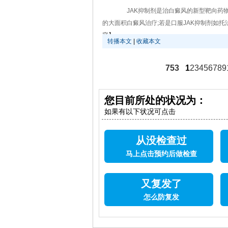
JAK抑制剂是治白癜风的新型靶向药物
的大面积白癜风治疗;若是口服JAK抑制剂如托
容】
转播本文
|
收藏本文
753
1
2
3
4
5
6
7
8
9
您目前所处的状况为：
如果有以下状况可点击
从没检查过
马上点击预约后做检查
又复发了
怎么防复发