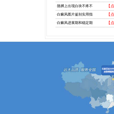
【
·胳膊上出现白块不疼不
【
·白癜风图片鉴别实用指
【
·白癜风进展期和稳定期