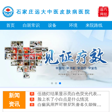
石家庄远大中医皮肤病医院
首页
白斑常识
设备
环境
来院路线
白癜风长期用激素药膏会有副作用吗
伍德灯结果显示亮白色荧光代表什么意思
新闻
脸上长了小白点是什么情况
白癜风用芦可替尼乳膏多久能恢复正常色
资讯
身体黑色素缺失是什么原因造成的
初期白癜风和白色糠疹怎么肉眼区分