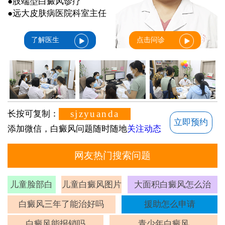
●肢端型白癜风诊疗
●远大皮肤病医院科室主任
了解医生
点击问诊
sjzyuanda
长按可复制：
立即预约
添加微信，白癜风问题随时随地
关注动态
网友热门搜索问题
儿童脸部白
儿童白癜风图片
大面积白癜风怎么治
斑
白癜风三年了能治好吗
援助怎么申请
白癜风能报销吗
青少年白癜风