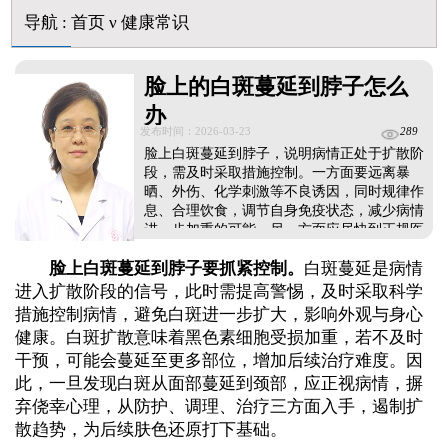
石家庄远大中医皮肤病医院看白斑好吗
导航
:
首页
ν
健康常识
他克莫司能涂在嘴唇周围的白斑上吗
初期白癜风怎么治疗好得快
脸上的白斑蔓延到脖子怎么
白癜风早期是什么症状图片
办
发布时间：2026-03-23
289
脸上白斑蔓延到脖子，说明病情正处于扩散阶
段，需及时采取措施控制。一方面要远离暴
晒、外伤、化学刺激等不良诱因，同时规律作
息、合理饮食，调节自身免疫状态，减少病情
进一步加重的可能。另一方面应尽快到正规医
院就诊，采用对症药物、照光、手术等方式治
脸上白斑蔓延到脖子要抓紧控制。
白斑蔓延是病情
疗，抑制白斑扩散并促进黑色素细胞再生。将
日常防护与规范治疗结合起来，全面控制病
进入扩散阶段的信号，此时需提高警惕，及时采取科学
情，帮助肤色还原。...
措施控制病情，避免白斑进一步扩大，影响外观与身心
健康。白斑扩散意味着黑色素细胞受损加重，若不及时
干预，可能会蔓延至更多部位，增加后续治疗难度。因
此，一旦发现白斑从面部蔓延到颈部，应正视病情，摒
弃侥幸心理，从防护、调理、治疗三方面入手，遏制扩
散趋势，为后续肤色还原打下基础。