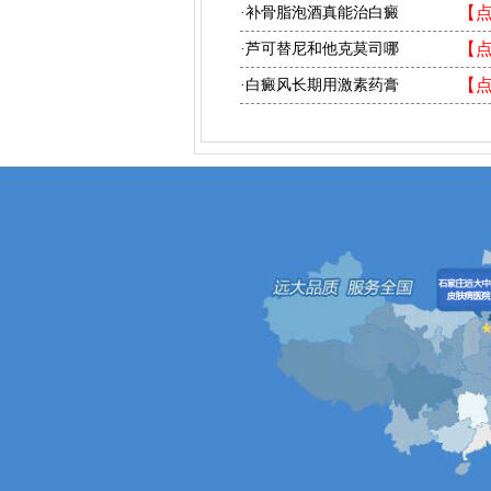
【
·补骨脂泡酒真能治白癜
【
·芦可替尼和他克莫司哪
【
·白癜风长期用激素药膏