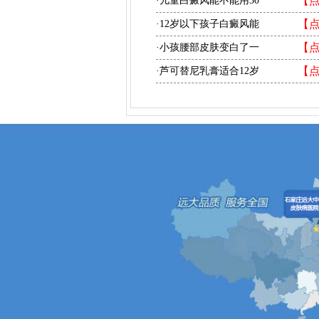
【
·儿童白癜风能不能用30
【
·12岁以下孩子白癜风能
【
·小孩腰部皮肤变白了一
【
·芦可替尼乳膏适合12岁