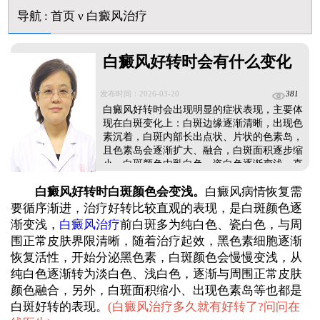
导航
:
首页
ν
白癜风治疗
白癜风好转时会有什么变化
发布时间：2026-03-20
381
白癜风好转时会出现明显的症状表现，主要体
现在白斑变化上：白斑边缘逐渐清晰，出现色
素沉着，白斑内部长出点状、片状的色素岛，
且色素岛会逐渐扩大、融合，白斑面积逐步缩
小，白斑颜色由乳白色、瓷白色逐渐变浅，直
至接近正常肤色。这些变化是病情改善的明确
白癜风好转时白斑颜色会变浅。
白癜风病情恢复需
信号，需及时关注。出现好转症状后，切勿随
意中断治疗，坚持规范治疗是巩固疗效的关
要循序渐进，治疗好转比较直观的表现，是白斑颜色逐
键，避免病情反复。治疗需遵循科学对症原
渐变浅，
白癜风治疗
前白斑多为纯白色、瓷白色，与周
则，不可盲目相信偏方、特效药，应在经验丰
围正常皮肤界限清晰，随着治疗起效，黑色素细胞逐渐
富医生指导下调整方案。...
恢复活性，开始分泌黑色素，白斑颜色会慢慢变浅，从
纯白色逐渐转为淡白色、浅白色，逐渐与周围正常皮肤
颜色融合，另外，白斑面积缩小、出现色素岛等也都是
白斑好转的表现。
(
白癜风治疗多久就有好转了?问问在