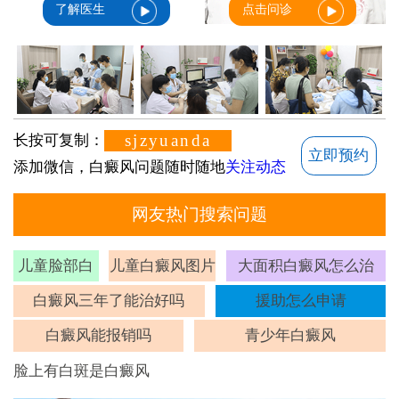
了解医生
点击问诊
sjzyuanda
长按可复制：
立即预约
添加微信，白癜风问题随时随地
关注动态
网友热门搜索问题
儿童脸部白
儿童白癜风图片
大面积白癜风怎么治
斑
白癜风三年了能治好吗
援助怎么申请
白癜风能报销吗
青少年白癜风
脸上有白斑是白癜风