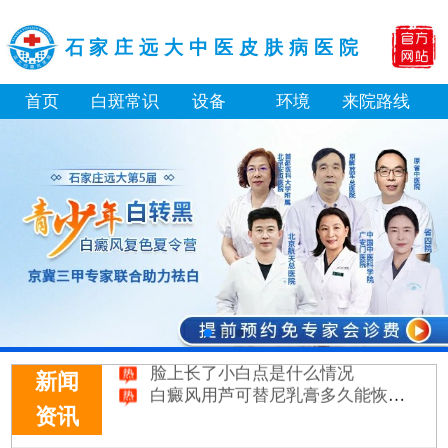
石家庄远大中医皮肤病医院
首页
白斑常识
设备
环境
来院路线
补骨脂泡酒真能治白癜风吗 有没有副作用
伍德灯下白斑比肉眼看到的更大正常吗
儿童下巴长小白点是什么原因
芦可替尼和他克莫司哪个治白癜风好
皮肤ct检测白斑对治疗有什么作用
白斑摸着光滑边界清晰有可能是哪种皮肤病
白癜风长期用激素药膏会有副作用吗
伍德灯结果显示亮白色荧光代表什么意思
脸上长了小白点是什么情况
白癜风用芦可替尼乳膏多久能恢复正常色
新闻
资讯