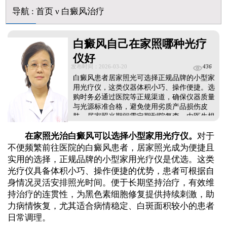
伍德灯下白斑比肉眼看到的更大正常吗
导航
:
首页
ν
白癜风治疗
儿童下巴长小白点是什么原因
芦可替尼和他克莫司哪个治白癜风好
皮肤ct检测白斑对治疗有什么作用
白癜风自己在家照哪种光疗
白斑摸着光滑边界清晰有可能是哪种皮肤病
仪好
发布时间：2026-03-20
436
白癜风患者居家照光可选择正规品牌的小型家
用光疗仪，这类仪器体积小巧、操作便捷。选
购时务必通过医院等正规渠道，确保仪器质量
与光源标准合格，避免使用劣质产品损伤皮
肤。居家照光期间需定期到院复查，由医生根
据病情调整照光剂量与方案，保障治疗安全有
在家照光治白癜风可以选择小型家用光疗仪。
对于
效。若时间与条件允许，优选医院大型医用光
疗仪，光源更纯净、能量稳定，由照光医生操
不便频繁前往医院的白癜风患者，居家照光成为便捷且
作，起效更快且安全性更高。...
实用的选择，正规品牌的小型家用光疗仪是优选。这类
光疗仪具备体积小巧、操作便捷的优势，患者可根据自
身情况灵活安排照光时间。便于长期坚持治疗，有效维
持治疗的连贯性，为黑色素细胞修复提供持续刺激，助
力病情恢复，尤其适合病情稳定、白斑面积较小的患者
日常调理。