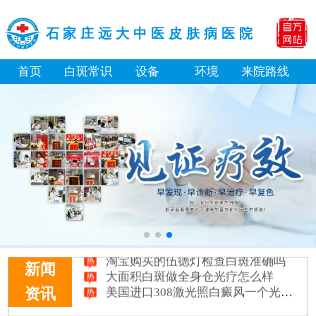
石家庄远大中医皮肤病医院
首页
白斑常识
设备
环境
来院路线
淘宝购买的伍德灯检查白斑准确吗
大面积白斑做全身仓光疗怎么样
新闻
美国进口308激光照白癜风一个光斑大概费用多少
资讯
小孩膝盖上有白色的点点摸着光滑怎么回事
补骨脂泡酒真能治白癜风吗 有没有副作用