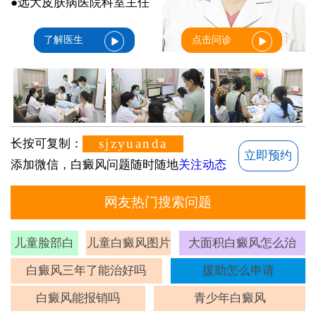
●远大皮肤病医院科室主任
了解医生
点击问诊
sjzyuanda
长按可复制：
立即预约
添加微信，白癜风问题随时随地
关注动态
网友热门搜索问题
儿童脸部白
儿童白癜风图片
大面积白癜风怎么治
斑
白癜风三年了能治好吗
援助怎么申请
白癜风能报销吗
青少年白癜风