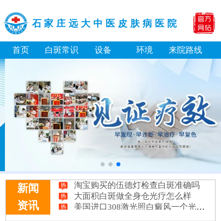
石家庄远大中医皮肤病医院
首页
白斑常识
设备
环境
来院路线
淘宝购买的伍德灯检查白斑准确吗
新闻
大面积白斑做全身仓光疗怎么样
美国进口308激光照白癜风一个光斑大概费用多少
资讯
小孩膝盖上有白色的点点摸着光滑怎么回事
补骨脂泡酒真能治白癜风吗 有没有副作用