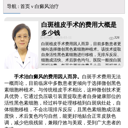
伍德灯下白斑比肉眼看到的更大正常吗
导航
:
首页
ν
白癜风治疗
儿童下巴长小白点是什么原因
芦可替尼和他克莫司哪个治白癜风好
白斑植皮手术的费用大概是
皮肤ct检测白斑对治疗有什么作用
白斑摸着光滑边界清晰有可能是哪种皮肤病
多少钱
发布时间：2026-03-11
326
白斑植皮手术费用因人而异，目前多数患者更
倾向选择微创黑色素细胞种植术。该技术提取
自身活性黑色素细胞进行移植，无排斥反应、
细胞成活快、术后肤色均匀。医院一般按白斑
面积计费，每平方厘米收费几十元，面积越小
花费越低。因患者白斑部位、病情稳定度不
手术治白癜风的费用因人而异。
白斑手术费用无法
同，整体治疗花销存在差异，不可一概而
论。...
一概而论，目前临床中多数患者更倾向于选择微创黑色
素细胞种植术。与传统植皮手术相比，这种微创技术更
具优势，它通过负压吸引装置提取患者自身健康部位的
活性黑色素细胞，经过科学处理移植到白斑病灶处，自
体细胞移植，不会出现排斥反应，且黑色素细胞成活速
度快，术后复色均匀自然，能更好地贴合正常皮肤色
调，减少疤痕残留，兼顾疗效与美观，受到广大患者的