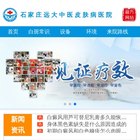
石家庄远大中医皮肤病医院
首页
白斑常识
设备
环境
来院路线
白癜风长期用激素药膏会有副作用吗
伍德灯结果显示亮白色荧光代表什么意思
脸上长了小白点是什么情况
白癜风用芦可替尼乳膏多久能恢复正常色
新闻
身体黑色素缺失是什么原因造成的
初期白癜风和白色糠疹怎么肉眼区分
资讯
石家庄远大中医皮肤病医院看白斑好吗