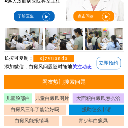
●远大皮肤病医院科室主任
了解医生
点击问诊
sjzyuanda
长按可复制：
立即预约
添加微信，白癜风问题随时随地
关注动态
网友热门搜索问题
儿童脸部白
儿童白癜风图片
大面积白癜风怎么治
斑
白癜风三年了能治好吗
援助怎么申请
白癜风能报销吗
青少年白癜风