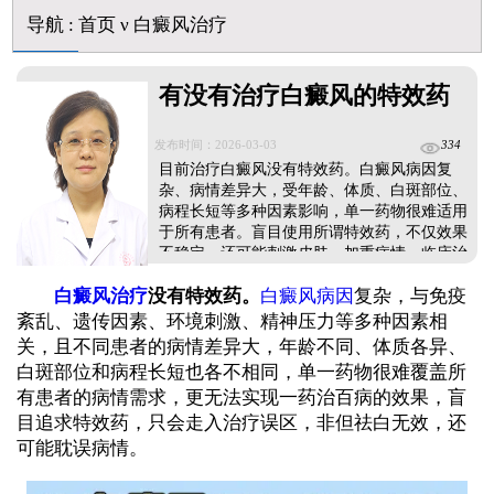
他克莫司能涂在嘴唇周围的白斑上吗
初期白癜风怎么治疗好得快
导航
:
首页
ν
白癜风治疗
白癜风早期是什么症状图片
有没有治疗白癜风的特效药
发布时间：2026-03-03
334
目前治疗白癜风没有特效药。白癜风病因复
杂、病情差异大，受年龄、体质、白斑部位、
病程长短等多种因素影响，单一药物很难适用
于所有患者。盲目使用所谓特效药，不仅效果
不稳定，还可能刺激皮肤、加重病情。临床治
疗强调个性化方案，需根据患者具体情况综合
白癜风治疗
没有特效药。
白癜风病因
复杂，与免疫
判断，制定一对一的复色计划，规范治疗，安
全有效的促进白斑复色。...
紊乱、遗传因素、环境刺激、精神压力等多种因素相
关，且不同患者的病情差异大，年龄不同、体质各异、
白斑部位和病程长短也各不相同，单一药物很难覆盖所
有患者的病情需求，更无法实现一药治百病的效果，盲
目追求特效药，只会走入治疗误区，非但祛白无效，还
可能耽误病情。