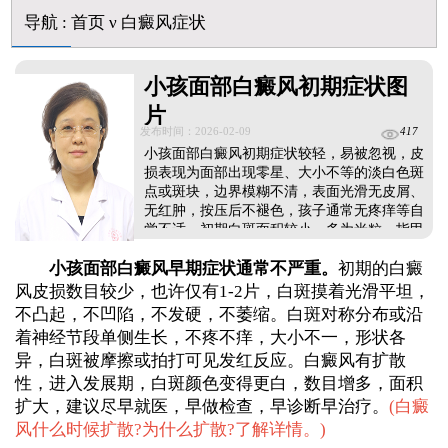
白癜风早期是什么症状图片
导航
:
首页
ν
白癜风症状
小孩面部白癜风初期症状图
片
发布时间：2026-02-09
417
小孩面部白癜风初期症状较轻，易被忽视，皮
损表现为面部出现零星、大小不等的淡白色斑
点或斑块，边界模糊不清，表面光滑无皮屑、
无红肿，按压后不褪色，孩子通常无疼痒等自
觉不适。初期白斑面积较小，多为米粒、指甲
盖大小，常见于额头、脸颊、下巴等面部暴露
小孩面部白癜风早期症状通常不严重。
初期的白癜
部位，易受暴晒影响。随着病情发展，白斑可
能扩大，新增，颜色变得更白。家长发现孩子
风皮损数目较少，也许仅有1-2片，白斑摸着光滑平坦，
面部有此类异常白斑，需及时重视并就医排
不凸起，不凹陷，不发硬，不萎缩。白斑对称分布或沿
查。...
着神经节段单侧生长，不疼不痒，大小不一，形状各
异，白斑被摩擦或拍打可见发红反应。白癜风有扩散
性，进入发展期，白斑颜色变得更白，数目增多，面积
扩大，建议尽早就医，早做检查，早诊断早治疗。
(
白癜
风什么时候扩散?为什么扩散?了解详情。
)