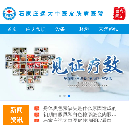
石家庄远大中医皮肤病医院
首页
白斑常识
设备
环境
来院路线
白癜风长期用激素药膏会有副作用吗
伍德灯结果显示亮白色荧光代表什么意思
脸上长了小白点是什么情况
白癜风用芦可替尼乳膏多久能恢复正常色
身体黑色素缺失是什么原因造成的
新闻
初期白癜风和白色糠疹怎么肉眼区分
石家庄远大中医皮肤病医院看白斑好吗
资讯
他克莫司能涂在嘴唇周围的白斑上吗
初期白癜风怎么治疗好得快