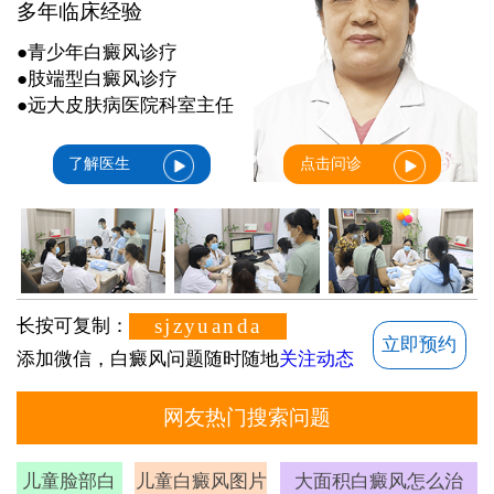
多年临床经验
●青少年白癜风诊疗
●肢端型白癜风诊疗
●远大皮肤病医院科室主任
了解医生
点击问诊
sjzyuanda
长按可复制：
立即预约
添加微信，白癜风问题随时随地
关注动态
网友热门搜索问题
儿童脸部白
儿童白癜风图片
大面积白癜风怎么治