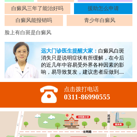
斑
白癜风三年了能治好吗
援助怎么申请
白癜风能报销吗
青少年白癜风
脸上有白斑是白癜风
远大门诊医生提醒大家：
白癜风白斑
消失只是说明症状有所缓解，在今后
的近几年中容易受外界各种因素的影
响，易导致复发，建议患者应做到....
点击拨打电话
0311-86990555