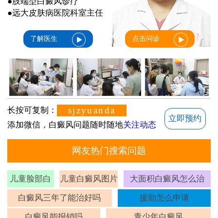
●肢端型白癜风诊疗
●远大皮肤病医院科室主任
了解医生
点击问诊
sjzyuanda
长按可复制：
立即预约
添加微信，白癜风问题随时随地
关注动态
网友热门搜索问题
儿童脸部白
儿童白癜风图片
大面积白癜风怎么治
斑
白癜风三年了能治好吗
援助怎么申请
白癜风能报销吗
青少年白癜风