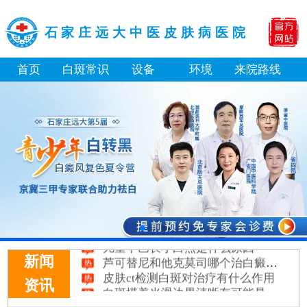
石家庄远大中医皮肤病医院
首页
白斑常识
设备
环境
来院路线
补骨脂泡酒真能治白癜风吗 有没有副作用
伍德灯下白斑比肉眼看到的更大正常吗
儿童下巴长小白点是什么原因
芦可替尼和他克莫司哪个治白癜风好
新闻
皮肤ct检测白斑对治疗有什么作用
白斑摸着光滑边界清晰有可能是哪种皮肤病
资讯
白癜风长期用激素药膏会有副作用吗