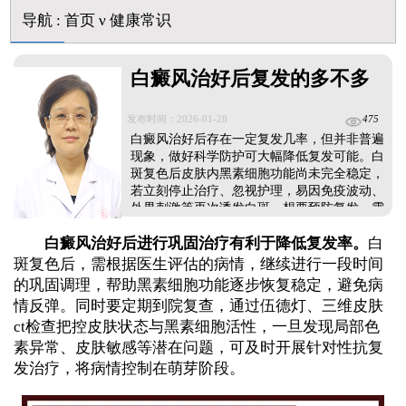
伍德灯结果显示亮白色荧光代表什么意思
导航
:
首页
ν
健康常识
脸上长了小白点是什么情况
白癜风用芦可替尼乳膏多久能恢复正常色
白癜风治好后复发的多不多
发布时间：2026-01-28
475
白癜风治好后存在一定复发几率，但并非普遍
现象，做好科学防护可大幅降低复发可能。白
斑复色后皮肤内黑素细胞功能尚未完全稳定，
若立刻停止治疗、忽视护理，易因免疫波动、
外界刺激等再次诱发白斑。想要预防复发，需
遵循医嘱完成巩固治疗，同时定期到院复查，
白癜风治好后进行巩固治疗有利于降低复发率。
白
及时把控皮肤状态;也可通过中医调理调节机体
免疫，稳定身体状态。日常还需做好保健护
斑复色后，需根据医生评估的病情，继续进行一段时间
理，规避暴晒、外伤、精神压力过大等诱因，
的巩固调理，帮助黑素细胞功能逐步恢复稳定，避免病
养成规律作息与健康饮食的习惯，全方位降低
情反弹。同时要定期到院复查，通过伍德灯、三维皮肤
复发风险。...
ct检查把控皮肤状态与黑素细胞活性，一旦发现局部色
素异常、皮肤敏感等潜在问题，可及时开展针对性抗复
发治疗，将病情控制在萌芽阶段。