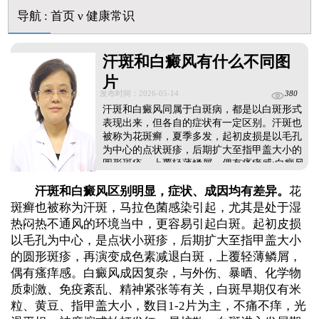
伍德灯结果显示亮白色荧光代表什么意思
导航
:
首页
ν
健康常识
脸上长了小白点是什么情况
白癜风用芦可替尼乳膏多久能恢复正常色
汗斑和白癜风有什么不同图
片
发布时间：2026-05-14
380
汗斑和白癜风同属于白斑病，都是以白斑形式
表现出来，但各自的症状有一定区别。汗斑也
被称为花斑癣，夏季多发，起初皮损是以毛孔
为中心的点状斑疹，后期扩大至指甲盖大小的
圆形斑疹，上覆轻薄鳞屑，偶有瘙痒感;白癜风
发病时皮损光滑平坦，起初面积小，数目少，
汗斑和白癜风区别明显，症状、成因均有差异。
花
但容易增多变大，有扩散性，不痛不痒，病程
长。稳妥起见，可前往医院做伍德灯、三维皮
斑癣也被称为汗斑，马拉色菌感染引起，尤其是处于湿
肤ct白斑专项检查，诊断清楚再治疗，祛白不
热闷热不通风的环境当中，更容易引起白斑。起初皮损
走弯路。...
以毛孔为中心，是点状小斑疹，后期扩大至指甲盖大小
的圆形斑疹，再演变成色素减退白斑，上覆轻薄鳞屑，
偶有瘙痒感。白癜风成因复杂，与外伤、暴晒、化学物
质刺激、免疫紊乱、精神紧张等有关，白斑早期仅有米
粒、黄豆、指甲盖大小，数目1-2片为主，不痛不痒，光