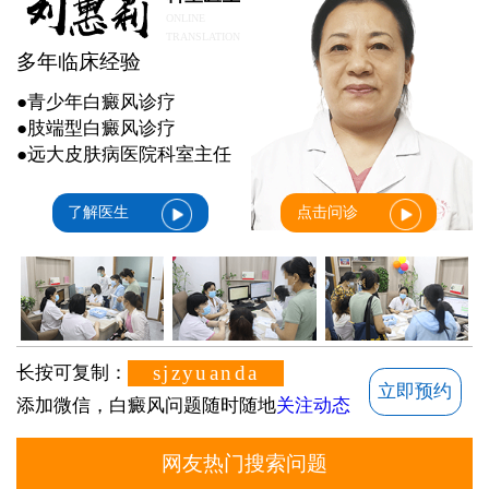
ONLINE
TRANSLATION
多年临床经验
●青少年白癜风诊疗
●肢端型白癜风诊疗
●远大皮肤病医院科室主任
了解医生
点击问诊
sjzyuanda
长按可复制：
立即预约
添加微信，白癜风问题随时随地
关注动态
网友热门搜索问题