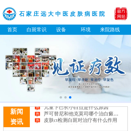
石家庄远大中医皮肤病医院
首页
白斑常识
设备
环境
来院路线
补骨脂泡酒真能治白癜风吗 有没有副作用
伍德灯下白斑比肉眼看到的更大正常吗
儿童下巴长小白点是什么原因
芦可替尼和他克莫司哪个治白癜风好
新闻
皮肤ct检测白斑对治疗有什么作用
资讯
白斑摸着光滑边界清晰有可能是哪种皮肤病
白癜风长期用激素药膏会有副作用吗