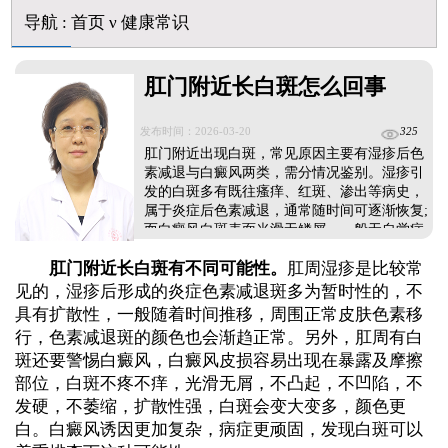
伍德灯下白斑比肉眼看到的更大正常吗
导航
:
首页
ν
健康常识
儿童下巴长小白点是什么原因
芦可替尼和他克莫司哪个治白癜风好
皮肤ct检测白斑对治疗有什么作用
肛门附近长白斑怎么回事
白斑摸着光滑边界清晰有可能是哪种皮肤病
发布时间：2026-03-20
325
肛门附近出现白斑，常见原因主要有湿疹后色
素减退与白癜风两类，需分情况鉴别。湿疹引
发的白斑多有既往瘙痒、红斑、渗出等病史，
属于炎症后色素减退，通常随时间可逐渐恢复;
而白癜风白斑表面光滑无鳞屑，一般无自觉症
状，且存在扩散风险。可前往医院通过伍德
肛门附近长白斑有不同可能性。
肛周湿疹是比较常
灯、三维皮肤CT检查，明确白斑类型与成因，
再由医生制定针对性治疗方案，尽早干预可促
见的，湿疹后形成的炎症色素减退斑多为暂时性的，不
进病情恢复。...
具有扩散性，一般随着时间推移，周围正常皮肤色素移
行，色素减退斑的颜色也会渐趋正常。另外，肛周有白
斑还要警惕白癜风，白癜风皮损容易出现在暴露及摩擦
部位，白斑不疼不痒，光滑无屑，不凸起，不凹陷，不
发硬，不萎缩，扩散性强，白斑会变大变多，颜色更
白。白癜风诱因更加复杂，病症更顽固，发现白斑可以