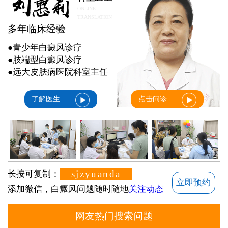
ONLINE
TRANSLATION
多年临床经验
●青少年白癜风诊疗
●肢端型白癜风诊疗
●远大皮肤病医院科室主任
了解医生
点击问诊
sjzyuanda
长按可复制：
立即预约
添加微信，白癜风问题随时随地
关注动态
网友热门搜索问题