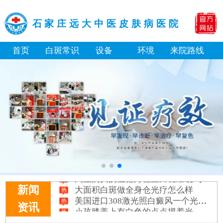
石家庄远大中医皮肤病医院
首页
白斑常识
设备
环境
来院路线
淘宝购买的伍德灯检查白斑准确吗
大面积白斑做全身仓光疗怎么样
新闻
美国进口308激光照白癜风一个光斑大概费用多少
小孩膝盖上有白色的点点摸着光滑怎么回事
资讯
补骨脂泡酒真能治白癜风吗 有没有副作用