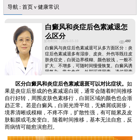
导航
:
首页
ν
健康常识
白癜风和炎症后色素减退怎
么区分
发布时间：2026-03-10
480
白癜风与炎症后色素减退可从多方面区分：炎
症后色素减退多有湿疹、皮炎、外伤等既往皮
肤炎症史，白斑边界模糊、颜色较浅，一般不
扩大、不增多，可随时间慢慢恢复。白癜风诱
因复杂，常在免疫、外部环境因素、遗传因素
等综合作用下发病;白斑颜色更白、边界清晰，
区分白癜风和炎症后色素减退斑可以对比症状。
如
表面光滑无鳞屑，易扩散蔓延。伍德灯检查下
白癜风通常呈现亮白色荧光，色素减退斑多为
果是炎症后形成的色素减退白斑，通常会随着时间推移
暗白色或无明显荧光。出现白斑建议及时检查
自行好转，周围皮肤色素移行，白斑区域的颜色也会渐
确诊，避免混淆耽误病情。...
趋正常。若是白癜风，白斑光滑平坦，无鳞屑或斑疹，
境界清晰或模糊，不疼不痒，扩散性强，有可能累及皮
肤黏膜或毛发变白。随着时间推移，基本无法自愈，反
而病情可能愈演愈烈。