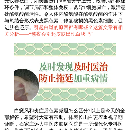
光仪器祛白，如美国进口308准分子激光，改善局部微循
环条件，调节局部和整体免疫，诱导T细胞凋亡，激活患
处酪氨酸酶活性。令人体内酪氨酸在酪氨酸酶的作用下
与氧结合形成表皮黑色素，修复破损的黑色素细胞，促
进肤色还原。
引起白斑的原因都有哪些？这篇文章有相
关分析——“
熬夜会引起皮肤出现白块吗
”
白癜风和炎症后色素减退怎么区分?以上是今天的全
部解答，希望对大家有帮助。体表长出白斑应重视早期
诊断，石家庄远大中医皮肤病医院是一所现代化专科医