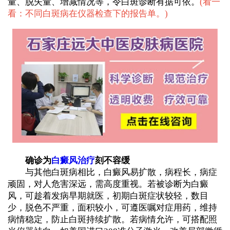
量、脱失量、增减情况等，令白斑诊断有据可依。
(
看一
看：不同白斑病在仪器检查下的报告单。
)
确诊为
白癜风治疗
刻不容缓
与其他白斑病相比，白癜风易扩散，病程长，病症
顽固，对人危害深远，需高度重视。若被诊断为白癜
风，可趁着发病早期就医，初期白斑症状较轻，数目
少，脱色不严重，面积较小，可遵医嘱对症用药，维持
病情稳定，防止白斑持续扩散。若病情允许，可搭配照