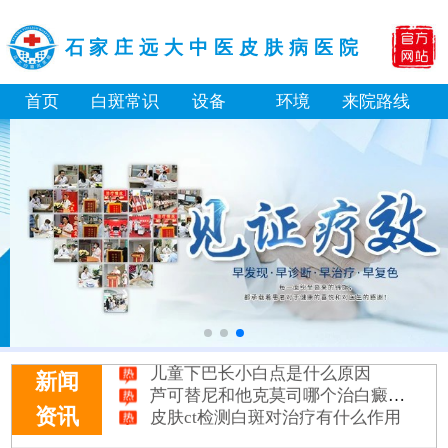
石家庄远大中医皮肤病医院
首页
白斑常识
设备
环境
来院路线
淘宝购买的伍德灯检查白斑准确吗
大面积白斑做全身仓光疗怎么样
美国进口308激光照白癜风一个光斑大概费用多少
小孩膝盖上有白色的点点摸着光滑怎么回事
补骨脂泡酒真能治白癜风吗 有没有副作用
伍德灯下白斑比肉眼看到的更大正常吗
儿童下巴长小白点是什么原因
芦可替尼和他克莫司哪个治白癜风好
新闻
皮肤ct检测白斑对治疗有什么作用
资讯
白斑摸着光滑边界清晰有可能是哪种皮肤病