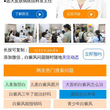
●远大皮肤病医院科室主任
了解医生
点击问诊
sjzyuanda
长按可复制：
立即预约
添加微信，白癜风问题随时随地
关注动态
网友热门搜索问题
儿童脸部白
儿童白癜风图片
大面积白癜风怎么治
斑
白癜风三年了能治好吗
援助怎么申请
白癜风能报销吗
青少年白癜风