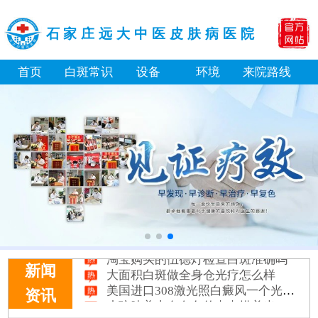
石家庄远大中医皮肤病医院
首页
白斑常识
设备
环境
来院路线
淘宝购买的伍德灯检查白斑准确吗
大面积白斑做全身仓光疗怎么样
新闻
美国进口308激光照白癜风一个光斑大概费用多少
小孩膝盖上有白色的点点摸着光滑怎么回事
资讯
补骨脂泡酒真能治白癜风吗 有没有副作用