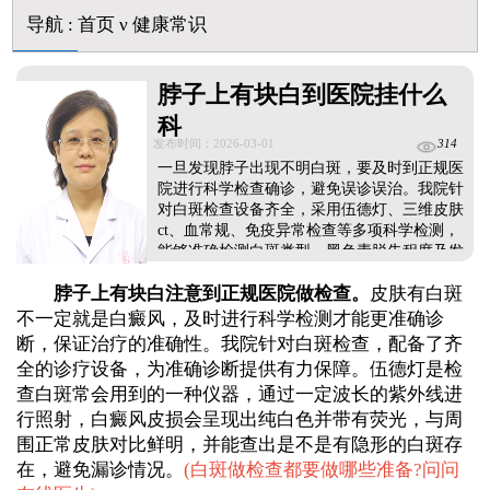
伍德灯下白斑比肉眼看到的更大正常吗
导航
:
首页
ν
健康常识
儿童下巴长小白点是什么原因
芦可替尼和他克莫司哪个治白癜风好
皮肤ct检测白斑对治疗有什么作用
脖子上有块白到医院挂什么
白斑摸着光滑边界清晰有可能是哪种皮肤病
科
发布时间：2026-03-01
314
一旦发现脖子出现不明白斑，要及时到正规医
院进行科学检查确诊，避免误诊误治。我院针
对白斑检查设备齐全，采用伍德灯、三维皮肤
ct、血常规、免疫异常检查等多项科学检测，
能够准确检测白斑类型、黑色素脱失程度及发
病诱因，为诊断提供科学依据。确诊后，医生
脖子上有块白注意到正规医院做检查。
皮肤有白斑
会根据患者的检查结果、病情特点和个人体
质，制定科学、对症的治疗方案，针对性改善
不一定就是白癜风，及时进行科学检测才能更准确诊
白斑问题，帮助皮肤尽快恢复正常肤色，早检
断，保证治疗的准确性。我院针对白斑检查，配备了齐
查、早确诊、早治疗，才能让白斑恢复更高
全的诊疗设备，为准确诊断提供有力保障。伍德灯是检
效。...
查白斑常会用到的一种仪器，通过一定波长的紫外线进
行照射，白癜风皮损会呈现出纯白色并带有荧光，与周
围正常皮肤对比鲜明，并能查出是不是有隐形的白斑存
在，避免漏诊情况。
(
白斑做检查都要做哪些准备?问问