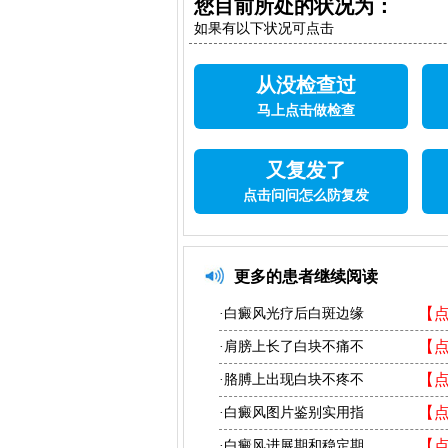
您目前所处的状况为：
如果有以下状况可点击
从没检查过
马上点击做检查
又复发了
点击问问怎么防复发
更多的患者继续阅读
【
·白癜风光疗后白斑边缘
【
·肩膀上长了白块不痛不
【
·胳膊上出现白块不疼不
【
·白癜风图片鉴别实用指
【
·白癜风进展期和稳定期