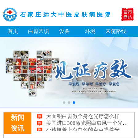
石家庄远大中医皮肤病医院
首页
白斑常识
设备
环境
来院路线
淘宝购买的伍德灯检查白斑准确吗
大面积白斑做全身仓光疗怎么样
新闻
美国进口308激光照白癜风一个光斑大概费用多少
小孩膝盖上有白色的点点摸着光滑怎么回事
资讯
补骨脂泡酒真能治白癜风吗 有没有副作用