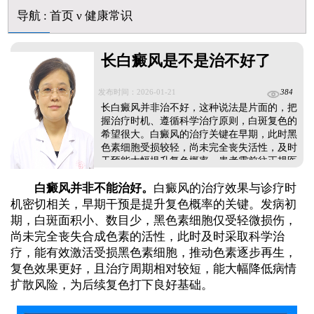
伍德灯下白斑比肉眼看到的更大正常吗
导航
:
首页
ν
健康常识
儿童下巴长小白点是什么原因
芦可替尼和他克莫司哪个治白癜风好
皮肤ct检测白斑对治疗有什么作用
长白癜风是不是治不好了
白斑摸着光滑边界清晰有可能是哪种皮肤病
发布时间：2026-01-21
384
长白癜风并非治不好，这种说法是片面的，把
握治疗时机、遵循科学治疗原则，白斑复色的
希望很大。白癜风的治疗关键在早期，此时黑
色素细胞受损较轻，尚未完全丧失活性，及时
干预能大幅提升复色概率。患者需前往正规医
院接受治疗，由医生对症对因制定个性化方
白癜风并非不能治好。
白癜风的治疗效果与诊疗时
案，同时坚持按疗程施治，不可半途而废。治
疗期间规避不良诱发因素，配合科学的日常护
机密切相关，早期干预是提升复色概率的关键。发病初
理与饮食调理，稳定身体状态，有利于控制病
期，白斑面积小、数目少，黑色素细胞仅受轻微损伤，
情发展。...
尚未完全丧失合成色素的活性，此时及时采取科学治
疗，能有效激活受损黑色素细胞，推动色素逐步再生，
复色效果更好，且治疗周期相对较短，能大幅降低病情
扩散风险，为后续复色打下良好基础。