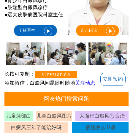
●青少年白癜风诊疗
●肢端型白癜风诊疗
●远大皮肤病医院科室主任
了解医生
点击问诊
sjzyuanda
长按可复制：
立即预约
添加微信，白癜风问题随时随地
关注动态
网友热门搜索问题
儿童脸部白
儿童白癜风图片
大面积白癜风怎么治
斑
白癜风三年了能治好吗
援助怎么申请