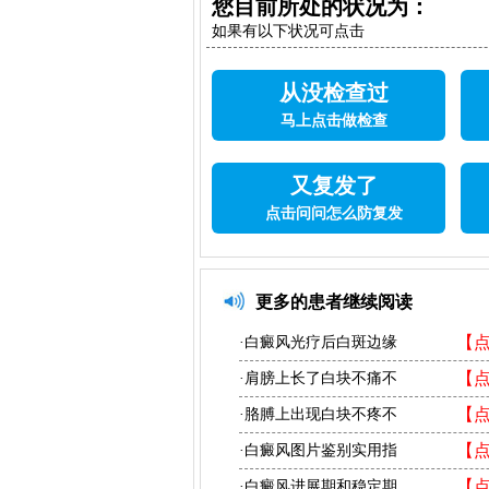
您目前所处的状况为：
如果有以下状况可点击
从没检查过
马上点击做检查
又复发了
点击问问怎么防复发
更多的患者继续阅读
【
·白癜风光疗后白斑边缘
【
·肩膀上长了白块不痛不
【
·胳膊上出现白块不疼不
【
·白癜风图片鉴别实用指
【
·白癜风进展期和稳定期