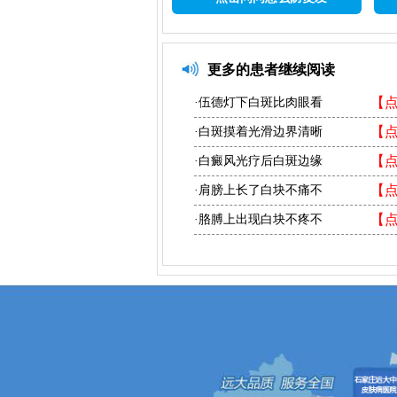
更多的患者继续阅读
【
·伍德灯下白斑比肉眼看
【
·白斑摸着光滑边界清晰
【
·白癜风光疗后白斑边缘
【
·肩膀上长了白块不痛不
【
·胳膊上出现白块不疼不