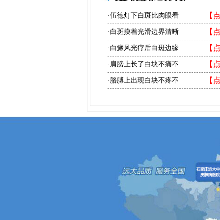
【
·伍德灯下白斑比肉眼看
【
·白斑摸着光滑边界清晰
【
·白癜风光疗后白斑边缘
【
·肩膀上长了白块不痛不
【
·胳膊上出现白块不疼不