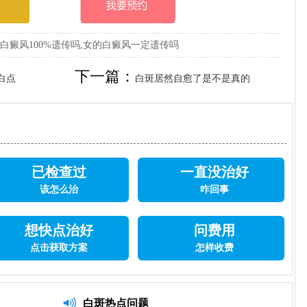
,白癜风100%遗传吗,女的白癜风一定遗传吗
下一篇：
白点
白斑居然自愈了是不是真的
已检查过
一直没治好
该怎么治
咋回事
想快点治好
问费用
点击获取方案
怎样收费
白斑热点问题