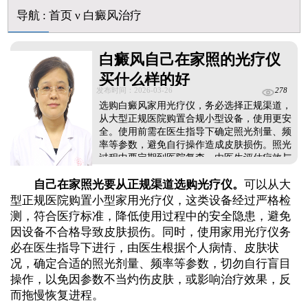
白斑摸着光滑边界清晰有可能是哪种皮肤病
导航
:
首页
ν
白癜风治疗
白癜风长期用激素药膏会有副作用吗
伍德灯结果显示亮白色荧光代表什么意思
脸上长了小白点是什么情况
白癜风自己在家照的光疗仪
白癜风用芦可替尼乳膏多久能恢复正常色
买什么样的好
发布时间：2026-03-26
278
选购白癜风家用光疗仪，务必选择正规渠道，
从大型正规医院购置合规小型设备，使用更安
全。使用前需在医生指导下确定照光剂量、频
率等参数，避免自行操作造成皮肤损伤。照光
过程中要定期到医院复查，由医生评估疗效与
病情变化，及时调整治疗方案，保证治疗的连
自己在家照光要从正规渠道选购光疗仪。
可以从大
贯性与有效性。同时结合日常防护，助力白斑
复色。...
型正规医院购置小型家用光疗仪，这类设备经过严格检
测，符合医疗标准，降低使用过程中的安全隐患，避免
因设备不合格导致皮肤损伤。同时，使用家用光疗仪务
必在医生指导下进行，由医生根据个人病情、皮肤状
况，确定合适的照光剂量、频率等参数，切勿自行盲目
操作，以免因参数不当灼伤皮肤，或影响治疗效果，反
而拖慢恢复进程。