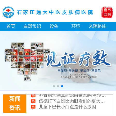
石家庄远大中医皮肤病医院
首页
白斑常识
设备
环境
来院路线
补骨脂泡酒真能治白癜风吗 有没有副作用
伍德灯下白斑比肉眼看到的更大正常吗
新闻
儿童下巴长小白点是什么原因
资讯
芦可替尼和他克莫司哪个治白癜风好
皮肤ct检测白斑对治疗有什么作用