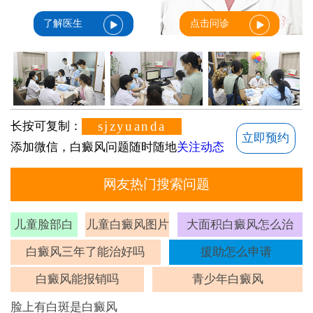
了解医生
点击问诊
sjzyuanda
长按可复制：
立即预约
添加微信，白癜风问题随时随地
关注动态
网友热门搜索问题
儿童脸部白
儿童白癜风图片
大面积白癜风怎么治
斑
白癜风三年了能治好吗
援助怎么申请
白癜风能报销吗
青少年白癜风
脸上有白斑是白癜风