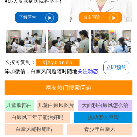
●远大皮肤病医院科室主任
了解医生
点击问诊
sjzyuanda
长按可复制：
立即预约
添加微信，白癜风问题随时随地
关注动态
网友热门搜索问题
儿童脸部白
儿童白癜风图片
大面积白癜风怎么治
斑
白癜风三年了能治好吗
援助怎么申请
白癜风能报销吗
青少年白癜风