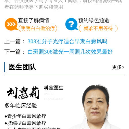
本广告仅供医学药学专业人士阅读，请按药品说明书或
者在药师指导下购买和使用
直接了解病情
预约绿色通道
明明白白做治疗
就诊不用等待
上一篇：
308准分子光疗适合早期白癜风吗
下一篇：
白斑照308激光一周照几次效果最好
医生团队
更多>
科室医生
ONLINE
TRANSLATION
多年临床经验
●青少年白癜风诊疗
●肢端型白癜风诊疗