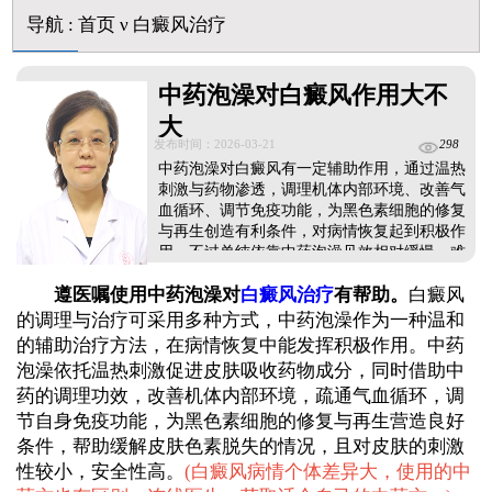
石家庄远大中医皮肤病医院看白斑好吗
导航
:
首页
ν
白癜风治疗
他克莫司能涂在嘴唇周围的白斑上吗
初期白癜风怎么治疗好得快
白癜风早期是什么症状图片
中药泡澡对白癜风作用大不
大
发布时间：2026-03-21
298
中药泡澡对白癜风有一定辅助作用，通过温热
刺激与药物渗透，调理机体内部环境、改善气
血循环、调节免疫功能，为黑色素细胞的修复
与再生创造有利条件，对病情恢复起到积极作
用。不过单纯依靠中药泡澡见效相对缓慢，难
以快速控制白斑发展。临床更建议采取中西医
遵医嘱使用中药泡澡对
白癜风治疗
有帮助。
白癜风
结合的综合方案，在中药调理的同时配合照光
等方式，内外同治、双管齐下，既能稳固体
的调理与治疗可采用多种方式，中药泡澡作为一种温和
质，又能加快复色速度。...
的辅助治疗方法，在病情恢复中能发挥积极作用。中药
泡澡依托温热刺激促进皮肤吸收药物成分，同时借助中
药的调理功效，改善机体内部环境，疏通气血循环，调
节自身免疫功能，为黑色素细胞的修复与再生营造良好
条件，帮助缓解皮肤色素脱失的情况，且对皮肤的刺激
性较小，安全性高。
(
白癜风病情个体差异大，使用的中