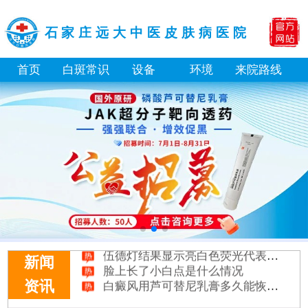
石家庄远大中医皮肤病医院
首页
白斑常识
设备
环境
来院路线
白癜风长期用激素药膏会有副作用吗
伍德灯结果显示亮白色荧光代表什么意思
脸上长了小白点是什么情况
新闻
白癜风用芦可替尼乳膏多久能恢复正常色
资讯
身体黑色素缺失是什么原因造成的
初期白癜风和白色糠疹怎么肉眼区分