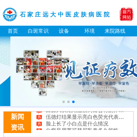
石家庄远大中医皮肤病医院
首页
白斑常识
设备
环境
来院路线
白癜风长期用激素药膏会有副作用吗
伍德灯结果显示亮白色荧光代表什么意思
新闻
脸上长了小白点是什么情况
白癜风用芦可替尼乳膏多久能恢复正常色
资讯
身体黑色素缺失是什么原因造成的