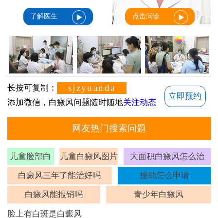
了解医生
点击问诊
sjzyuanda
长按可复制：
立即预约
添加微信，白癜风问题随时随地
关注动态
网友热门搜索问题
儿童脸部白
儿童白癜风图片
大面积白癜风怎么治
斑
白癜风三年了能治好吗
援助怎么申请
白癜风能报销吗
青少年白癜风
脸上有白斑是白癜风