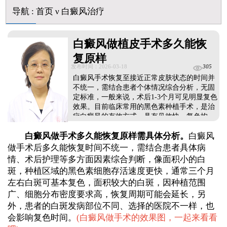
初期白癜风和白色糠疹怎么肉眼区分
导航
:
首页
ν
白癜风治疗
石家庄远大中医皮肤病医院看白斑好吗
他克莫司能涂在嘴唇周围的白斑上吗
初期白癜风怎么治疗好得快
白癜风做植皮手术多久能恢
白癜风早期是什么症状图片
复原样
发布时间：2026-03-18
305
白癜风手术恢复至接近正常皮肤状态的时间并
不统一，需结合患者个体情况综合分析，无固
定标准，一般来说，术后1-3个月可见明显复色
效果。目前临床常用的黑色素种植手术，是治
疗白癜风的有效方式，具有见效快、复色均
匀、创伤小的优势，能有效缩短恢复周期。需
白癜风做手术多久能恢复原样需具体分析。
白癜风
特别注意，手术治疗后需坚持完整治疗疗程，
切勿随意中断，否则会影响复色效果，延长恢
做手术后多久能恢复时间不统一，需结合患者具体病
复时间。...
情、术后护理等多方面因素综合判断，像面积小的白
斑，种植区域的黑色素细胞存活速度更快，通常三个月
左右白斑可基本复色，面积较大的白斑，因种植范围
广、细胞分布密度要求高，恢复周期可能会延长，另
外，患者的白斑发病部位不同、选择的医院不一样，也
会影响复色时间。
(
白癜风做手术的效果图，一起来看看