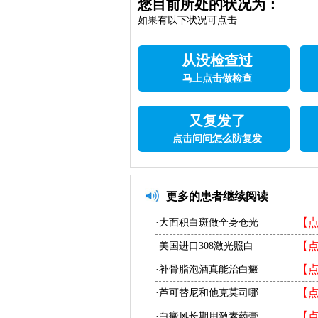
您目前所处的状况为：
如果有以下状况可点击
从没检查过
马上点击做检查
又复发了
点击问问怎么防复发
更多的患者继续阅读
【
·大面积白斑做全身仓光
【
·美国进口308激光照白
【
·补骨脂泡酒真能治白癜
【
·芦可替尼和他克莫司哪
【
·白癜风长期用激素药膏