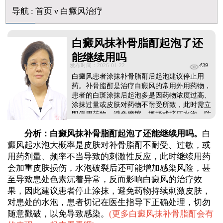
白斑摸着光滑边界清晰有可能是哪种皮肤病
导航
:
首页
ν
白癜风治疗
白癜风长期用激素药膏会有副作用吗
伍德灯结果显示亮白色荧光代表什么意思
白癜风抹补骨脂酊起泡了还
脸上长了小白点是什么情况
白癜风用芦可替尼乳膏多久能恢复正常色
能继续用吗
身体黑色素缺失是什么原因造成的
发布时间：2026-01-22
439
初期白癜风和白色糠疹怎么肉眼区分
白癜风患者涂抹补骨脂酊后起泡建议停止用
石家庄远大中医皮肤病医院看白斑好吗
药。补骨脂酊是治疗白癜风的常用外用药物，
患者的白斑涂抹后起泡多是因药物浓度过高、
涂抹过量或皮肤对药物不耐受所致，此时需立
即停用药物，避免摩擦、抓挠或挤压水泡，防
止皮肤破损引发感染，同时远离热水、紫外线
分析：白癜风抹补骨脂酊起泡了还能继续用吗。
白
等刺激源，保持患处干燥清洁，注意在医生指
导下处理水泡。需特别提醒，补骨脂酊的使用
癜风起水泡大概率是皮肤对补骨脂酊不耐受、过敏，或
剂量、频率及适用部位均需严格遵医嘱，不可
用药剂量、频率不当导致的刺激性反应，此时继续用药
自行调整或延长使用时间，用药前需排除过敏
会加重皮肤损伤，水泡破裂后还可能增加感染风险，甚
情况，用药期间密切观察皮肤反应，出现异常
至导致患处色素沉着异常，反而影响白癜风的治疗效
及时停药就诊，避免加重皮肤损伤。...
果，因此建议患者停止涂抹，避免药物持续刺激皮肤，
对患处的水泡，患者切记在医生指导下正确处理，切勿
随意戳破，以免导致感染。
(
更多白癜风抹补骨脂酊会有