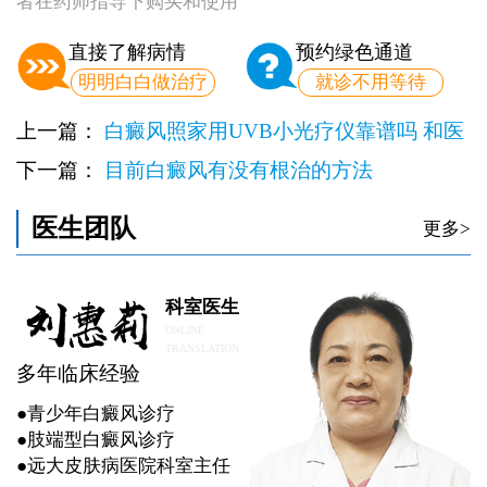
者在药师指导下购买和使用
直接了解病情
预约绿色通道
明明白白做治疗
就诊不用等待
上一篇：
白癜风照家用UVB小光疗仪靠谱吗 和医
院效果差多少
下一篇：
目前白癜风有没有根治的方法
医生团队
更多>
科室医生
ONLINE
TRANSLATION
多年临床经验
●青少年白癜风诊疗
●肢端型白癜风诊疗
●远大皮肤病医院科室主任