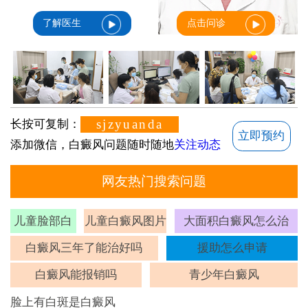
了解医生
点击问诊
sjzyuanda
长按可复制：
立即预约
添加微信，白癜风问题随时随地
关注动态
网友热门搜索问题
儿童脸部白
儿童白癜风图片
大面积白癜风怎么治
斑
白癜风三年了能治好吗
援助怎么申请
白癜风能报销吗
青少年白癜风
脸上有白斑是白癜风