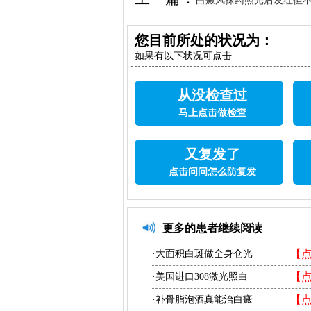
白癜风抹药照光后发红但
有效果
您目前所处的状况为：
如果有以下状况可点击
从没检查过
马上点击做检查
又复发了
点击问问怎么防复发
更多的患者继续阅读
【
·大面积白斑做全身仓光
【
·美国进口308激光照白
【
·补骨脂泡酒真能治白癜