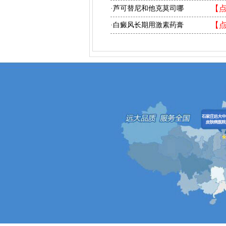
【
·芦可替尼和他克莫司哪
【
·白癜风长期用激素药膏