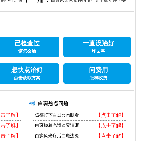
不痛不痒是否
白癜风黑色素种植没有完全成功还需要
再次手术吗
已检查过
一直没治好
该怎么治
咋回事
想快点治好
问费用
点击获取方案
怎样收费
白斑热点问题
点击了解】
【点击了解】
·伍德灯下白斑比肉眼看
点击了解】
【点击了解】
·白斑摸着光滑边界清晰
点击了解】
【点击了解】
·白癜风光疗后白斑边缘