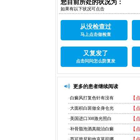
您目前所处的状况为：
如果有以下状况可点击
从没检查过
马上点击做检查
又复发了
点击问问怎么防复发
更多的患者继续阅读
【
·白癜风打复色针有没有
【
·大面积白斑做全身仓光
【
·美国进口308激光照白
【
·补骨脂泡酒真能治白癜
【
·芦可替尼和他克莫司哪