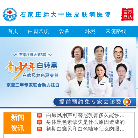
石家庄远大中医皮肤病医院
首页
白斑常识
设备
环境
来院路线
白癜风长期用激素药膏会有副作用吗
伍德灯结果显示亮白色荧光代表什么意思
脸上长了小白点是什么情况
白癜风用芦可替尼乳膏多久能恢复正常色
身体黑色素缺失是什么原因造成的
新闻
初期白癜风和白色糠疹怎么肉眼区分
资讯
石家庄远大中医皮肤病医院看白斑好吗
他克莫司能涂在嘴唇周围的白斑上吗