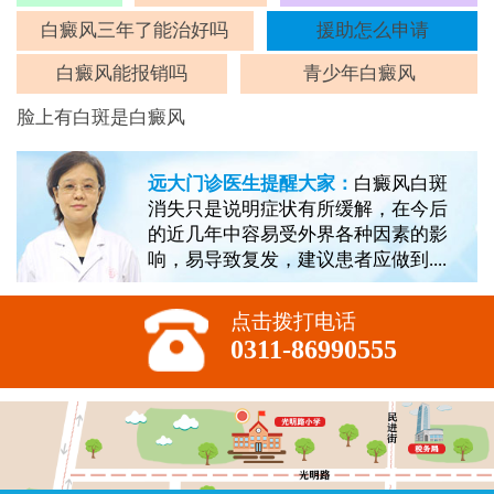
斑
白癜风三年了能治好吗
援助怎么申请
白癜风能报销吗
青少年白癜风
脸上有白斑是白癜风
远大门诊医生提醒大家：
白癜风白斑
消失只是说明症状有所缓解，在今后
的近几年中容易受外界各种因素的影
响，易导致复发，建议患者应做到....
点击拨打电话
0311-86990555