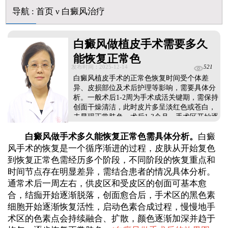
初期白癜风怎么治疗好得快
导航
:
首页
ν
白癜风治疗
白癜风早期是什么症状图片
白癜风做植皮手术需要多久
能恢复正常色
发布时间：2025-12-14
521
白癜风植皮手术的正常色恢复时间受个体差
异、皮损部位及术后护理等影响，需要具体分
析。一般术后1-2周为手术成活关键期，需保持
创面干燥清洁，此时皮片多呈淡红色或苍白，
未显现正常肤色，术后1-3个月，手术区开始逐
渐色素沉着，从边缘向中心蔓延，部分患者可
白癜风做手术多久能恢复正常色需具体分析。
白癜
观察到肤色初步回归。个体差异影响，面颈部
等血供丰富部位恢复较快，肢端、关节等血供
风手术的恢复是一个循序渐进的过程，皮肤从开始复色
差的部位，复色时间相对长一些，做好术后护
到恢复正常色需经历多个阶段，不同阶段的恢复重点和
理措施，可有效促进恢复。...
时间节点存在明显差异，需结合患者的情况具体分析。
通常术后一周左右，供皮区和受皮区的创面可基本愈
合，结痂开始逐渐脱落，创面愈合后，手术区的黑色素
细胞开始逐渐恢复活性，启动色素合成过程，慢慢地手
术区的色素点会持续融合、扩散，颜色逐渐加深并趋于