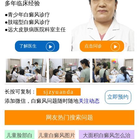
多年临床经验
●青少年白癜风诊疗
●肢端型白癜风诊疗
●远大皮肤病医院科室主任
了解医生
点击问诊
sjzyuanda
长按可复制：
立即预约
添加微信，白癜风问题随时随地
关注动态
网友热门搜索问题
儿童脸部白
儿童白癜风图片
大面积白癜风怎么治