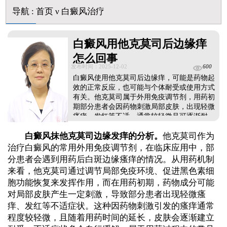
导航
:
首页
ν
白癜风治疗
白癜风用他克莫司后边缘痒
怎么回事
发布时间：2025-12-02
600
白癜风使用他克莫司后边缘痒，可能是药物起
效的正常反应，也可能与个体耐受或使用方式
有关。他克莫司属于外用免疫调节剂，用药初
期部分患者会因药物刺激局部皮肤，出现轻微
瘙痒、发红等不适，通常较轻微且可逐渐耐
受。但也需警惕是否为过敏反应或用药不当(如
白癜风抹他克莫司边缘发痒的分析。
他克莫司作为
皮肤有破损时使用)。若瘙痒轻微，可继续观察
并遵医嘱使用;若瘙痒剧烈、伴红肿渗液，需立
治疗白癜风的常用外用免疫调节剂，在临床应用中，部
即停药并及时就医，由医生判断是否调整用药
分患者会遇到用药后白斑边缘瘙痒的情况。从用药机制
方案。...
来看，他克莫司通过调节局部免疫环境、促进黑色素细
胞功能恢复来发挥作用，而在用药初期，药物成分可能
对局部皮肤产生一定刺激，导致部分患者出现轻微瘙
痒、发红等不适症状。这种因药物刺激引发的瘙痒通常
程度较轻微，且随着用药时间的延长，皮肤会逐渐建立