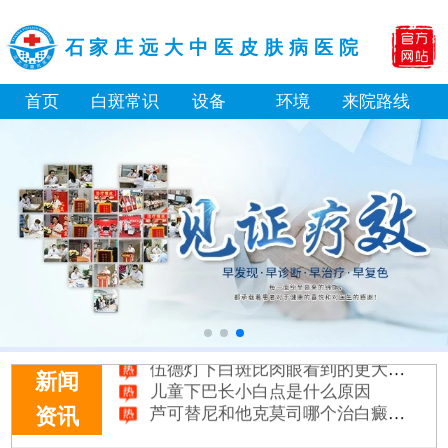
石家庄远大中医皮肤病医院
首页
白斑常识
设备
环境
来院路线
淘宝购买的伍德灯检查白斑准确吗
大面积白斑做全身仓光疗怎么样
美国进口308激光照白癜风一个光斑大概费用多少
小孩膝盖上有白色的点点摸着光滑怎么回事
补骨脂泡酒真能治白癜风吗 有没有副作用
伍德灯下白斑比肉眼看到的更大正常吗
儿童下巴长小白点是什么原因
新闻
芦可替尼和他克莫司哪个治白癜风好
资讯
皮肤ct检测白斑对治疗有什么作用
白斑摸着光滑边界清晰有可能是哪种皮肤病