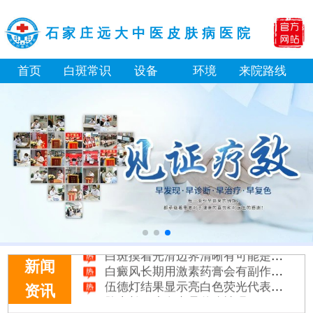
石家庄远大中医皮肤病医院
首页
白斑常识
设备
环境
来院路线
补骨脂泡酒真能治白癜风吗 有没有副作用
伍德灯下白斑比肉眼看到的更大正常吗
儿童下巴长小白点是什么原因
芦可替尼和他克莫司哪个治白癜风好
皮肤ct检测白斑对治疗有什么作用
白斑摸着光滑边界清晰有可能是哪种皮肤病
白癜风长期用激素药膏会有副作用吗
新闻
伍德灯结果显示亮白色荧光代表什么意思
资讯
脸上长了小白点是什么情况
白癜风用芦可替尼乳膏多久能恢复正常色