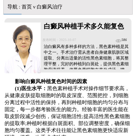
导航
:
首页
ν
白癜风治疗
白癜风种植手术多久能复色
发布时间：2025-10-07
586
治白癜风有多种多样的方法，黑色素种植是其
中之一。手术治疗需从患者自身健康肌肤区域
提取、分离出适量的活性黑色素细胞，将其整
理平整，完好的种植到白斑处，提供黑色素细
胞母液培养，使黑色素细胞在患处成活、增
殖。那么白癜风种植手术多久能复色?一般情
影响白癜风种植复色时间的因素
况下，数月时间逐步恢复健康肤色，具体复色
时间与医生水平、术后护理等因素有关。...
(1)医生水平：
黑色素种植手术对操作细节要求高，
从健康皮肤提取细胞时的取皮深度、范围把控，到细胞
分离过程中活性的保持，再到种植时细胞的均匀分布与
固定，每一步都考验医生的能力。经验丰富的医生能在
取皮阶段减少创伤，保证细胞活性;提高活性黑色素细胞
的提取率;种植时根据白斑面积、部位调整密度，确保细
胞均匀覆盖。这类手术往往能让黑色素细胞更快适应新