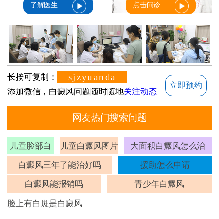
了解医生
点击问诊
sjzyuanda
长按可复制：
立即预约
添加微信，白癜风问题随时随地
关注动态
网友热门搜索问题
儿童脸部白
儿童白癜风图片
大面积白癜风怎么治
斑
白癜风三年了能治好吗
援助怎么申请
白癜风能报销吗
青少年白癜风
脸上有白斑是白癜风