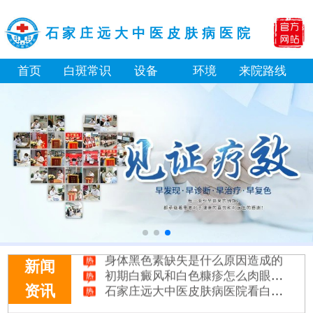
石家庄远大中医皮肤病医院
首页
白斑常识
设备
环境
来院路线
白癜风长期用激素药膏会有副作用吗
伍德灯结果显示亮白色荧光代表什么意思
脸上长了小白点是什么情况
白癜风用芦可替尼乳膏多久能恢复正常色
身体黑色素缺失是什么原因造成的
初期白癜风和白色糠疹怎么肉眼区分
新闻
石家庄远大中医皮肤病医院看白斑好吗
资讯
他克莫司能涂在嘴唇周围的白斑上吗
初期白癜风怎么治疗好得快