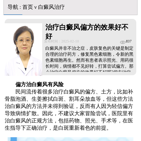
白癜风早期是什么症状图片
导航
:
首页
ν
白癜风治疗
治疗白癜风偏方的效果好不
好
发布时间：2025-02-10
837
白癜风并非不治之症，皮肤复色的关键是制定
合理的治疗药方，修复黑色素细胞，令新的黑
色素细胞再生。然而有患者表示照光、用药很
长时间，病情都不见好转，打算尝试偏方。那
么治疗白癜风偏方的效果好不好呢?偏方治疗
白斑的效果并未得到验证，还应谨慎尝试!...
偏方治白癜风有风险
民间流传着很多治疗白癜风的偏方、土方，比如补
骨脂泡酒、生姜擦拭白斑、割耳朵放血等，但这些方法
治白癜风的方法并未得到验证，反而有人因为轻信偏方
导致病情扩散。因此，不建议大家冒险尝试，医院里有
治白癜风的正规方法，包括药物、照光、手术等，在医
生指导下正确治疗，是白斑重新着色的前提。