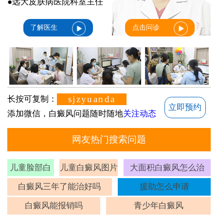
●远大皮肤病医院科室主任
了解医生
点击问诊
sjzyuanda
长按可复制：
立即预约
添加微信，白癜风问题随时随地
关注动态
网友热门搜索问题
儿童脸部白
儿童白癜风图片
大面积白癜风怎么治
斑
白癜风三年了能治好吗
援助怎么申请
白癜风能报销吗
青少年白癜风