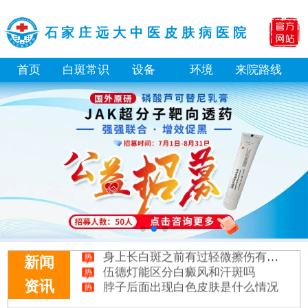
石家庄远大中医皮肤病医院
首页
白斑常识
设备
环境
来院路线
进展期能不能直接做表皮移植手术
口服激素药治疗进展期白癜风要吃多久
嘴唇眼角这些黏膜部位的白斑怎么治
身上长白斑之前有过轻微擦伤有关系吗
伍德灯能区分白癜风和汗斑吗
新闻
脖子后面出现白色皮肤是什么情况
资讯
身体黑色素缺失是什么原因引起
白癜风打复色针有没有治好的案例