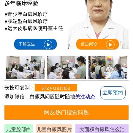
多年临床经验
●青少年白癜风诊疗
●肢端型白癜风诊疗
●远大皮肤病医院科室主任
了解医生
点击问诊
sjzyuanda
长按可复制：
立即预约
添加微信，白癜风问题随时随地
关注动态
网友热门搜索问题
儿童脸部白
儿童白癜风图片
大面积白癜风怎么治