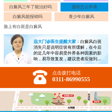
斑
白癜风三年了能治好吗
援助怎么申请
白癜风能报销吗
青少年白癜风
脸上有白斑是白癜风
远大门诊医生提醒大家：
白癜风白斑
消失只是说明症状有所缓解，在今后
的近几年中容易受外界各种因素的影
响，易导致复发，建议患者应做到....
点击拨打电话
0311-86990555