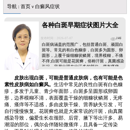
白癜风最初征兆什么样图片
导航
:
首页
ν
白癜风症状
初期白癜风和普通的色素减退斑怎么区分
各种白斑早期症状图片大全
发布时间：2026-07-07
146
白斑病涵盖的范围广，包括普通白斑、顽固白
斑等。常见的有白色糠疹，白斑多为圆形、卵
圆形，上覆干燥细糠状鳞屑，境界模糊，不痛
不痒;白斑可能是花斑癣，俗称汗斑，真菌感染
引起，容易出现在出汗多的部位，偶有瘙痒
感，有传染性;还可能是白癜风，光滑平坦，不
皮肤出现白斑，可能是普通皮肤病，也有可能是色
痛不痒但容易扩散。可通过伍德灯、三维皮肤
ct诊断白斑病，得出准确结论再针对性治
素性皮肤病如白癜风。
生活中常见的良性白斑有白色糠
疗。...
疹，多发于儿童、青少年面部，白斑多呈圆形或卵圆
形，边界模糊不清，表面覆盖干燥的细糠状鳞屑，无疼
痛、瘙痒等不适感，多由皮肤干燥、营养缺失引发，可
自行慢慢恢复。花斑癣也就是大家常说的汗斑，由真菌
感染导致，偏爱生长在颈部、后背、腋下等出汗多、易
潮湿的部位，偶尔会伴随轻微瘙痒，且具备一定传染