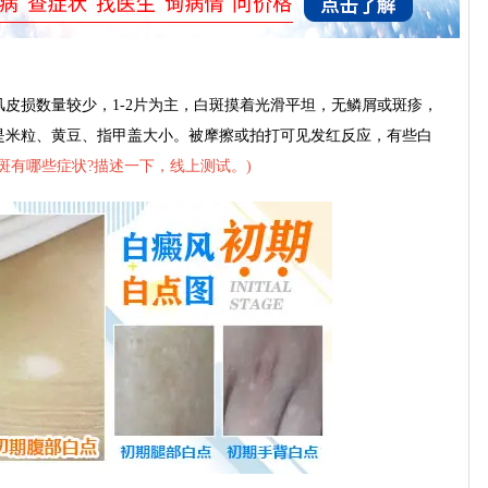
风皮损数量较少，1-2片为主，白斑摸着光滑平坦，无鳞屑或斑疹，
是米粒、黄豆、指甲盖大小。被摩擦或拍打可见发红反应，有些白
斑有哪些症状?描述一下，线上测试。
)