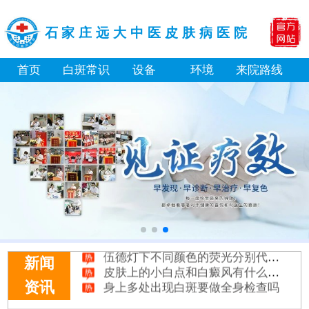
石家庄远大中医皮肤病医院
首页
白斑常识
设备
环境
来院路线
白癜风最初征兆什么样图片
初期白癜风和普通的色素减退斑怎么区分
伍德灯下不同颜色的荧光分别代表什么病
皮肤上的小白点和白癜风有什么区别
新闻
身上多处出现白斑要做全身检查吗
资讯
淘宝购买的伍德灯检查白斑准确吗
大面积白斑做全身仓光疗怎么样