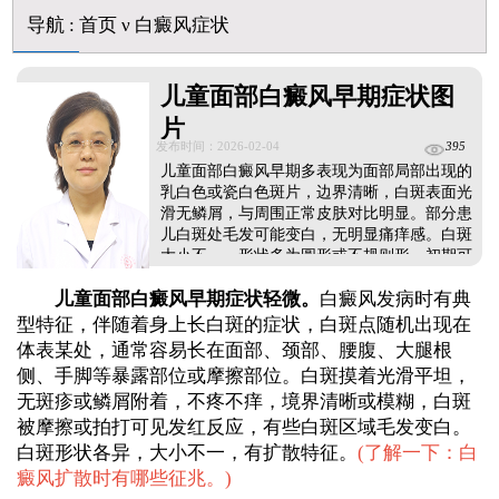
美国进口308激光照白癜风一个光斑大概费用多少
导航
:
首页
ν
白癜风症状
小孩膝盖上有白色的点点摸着光滑怎么回事
补骨脂泡酒真能治白癜风吗 有没有副作用
儿童面部白癜风早期症状图
片
发布时间：2026-02-04
395
儿童面部白癜风早期多表现为面部局部出现的
乳白色或瓷白色斑片，边界清晰，白斑表面光
滑无鳞屑，与周围正常皮肤对比明显。部分患
儿白斑处毛发可能变白，无明显痛痒感。白斑
大小不一，形状多为圆形或不规则形，初期可
能仅出现1-2片小斑片，易被家长忽视。随着病
儿童面部白癜风早期症状轻微。
白癜风发病时有典
情发展，白斑可能逐渐扩大，或在面部其他部
位出现新白斑。由于儿童皮肤娇嫩，面部白斑
型特征，伴随着身上长白斑的症状，白斑点随机出现在
若长期未得到干预，可能影响外观，家长需及
体表某处，通常容易长在面部、颈部、腰腹、大腿根
时带孩子就医检查，避免延误治疗时机。...
侧、手脚等暴露部位或摩擦部位。白斑摸着光滑平坦，
无斑疹或鳞屑附着，不疼不痒，境界清晰或模糊，白斑
被摩擦或拍打可见发红反应，有些白斑区域毛发变白。
白斑形状各异，大小不一，有扩散特征。
(
了解一下：白
癜风扩散时有哪些征兆。
)