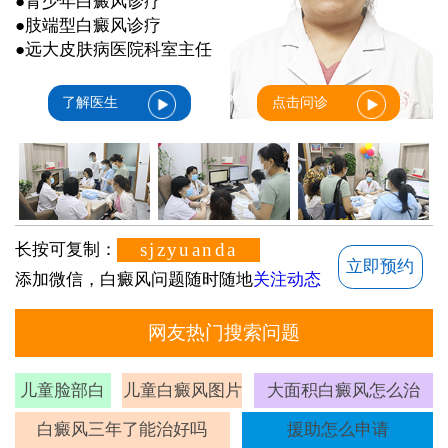
●青少年白癜风诊疗
●肢端型白癜风诊疗
●远大皮肤病医院科室主任
了解医生
点击问诊
sjzyuanda
长按可复制：
立即预约
添加微信，白癜风问题随时随地
关注动态
网友热门搜索问题
儿童脸部白
儿童白癜风图片
大面积白癜风怎么治
斑
白癜风三年了能治好吗
援助怎么申请