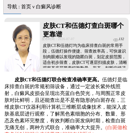
脸上长了小白点是什么情况
导航
:
首页
ν
白癜风诊断
白癜风用芦可替尼乳膏多久能恢复正常色
皮肤CT和伍德灯查白斑哪个
更靠谱
发布时间：2026-07-07
132
皮肤CT和伍德灯均为临床排查白斑的常用手
段，伍德灯操作便捷、筛查效率高，可快速识
别肉眼难以发现的隐匿白斑，划定皮损范围，
适合初步筛查，皮肤CT可逐层扫描皮肤，清晰
观察基底层黑素细胞数量、形态，判断病情进
展程度，是确诊白斑的核心依据。两种方式联
皮肤CT和伍德灯联合检查准确率更高。
伍德灯是临
合检测可大幅提升诊断准确率，同时搭配血常
规、免疫异常、肝肾功能等基础检查，能全面
床排查白斑的常规初筛设备，通过一定波长紫外线照
明确白斑发病诱因、身体机能状态，准确把控
射，白癜风皮损会呈现出亮蓝白色荧光，与周围正常皮
病情。一旦确诊白癜风，需依据全套检查结果
肤对比鲜明，且还能查出是不是有隐形的白斑存在，三
制定个性化对症治疗方案，坚持规范治疗，切
维皮肤CT仪器利用计算机三维断层成像技术，能深入皮
勿半途而废。...
肤基底层进行观察，了解黑色素细胞的分布、数量、形
态及色素环完整度，有效判断白斑发病时期，检查白斑
无痛无创，两种方式联合，准确率大大提升。
(
白斑做检