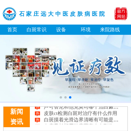
石家庄远大中医皮肤病医院
首页
白斑常识
设备
环境
来院路线
补骨脂泡酒真能治白癜风吗 有没有副作用
伍德灯下白斑比肉眼看到的更大正常吗
儿童下巴长小白点是什么原因
芦可替尼和他克莫司哪个治白癜风好
皮肤ct检测白斑对治疗有什么作用
新闻
白斑摸着光滑边界清晰有可能是哪种皮肤病
资讯
白癜风长期用激素药膏会有副作用吗
伍德灯结果显示亮白色荧光代表什么意思