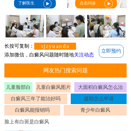
了解医生
点击问诊
sjzyuanda
长按可复制：
立即预约
添加微信，白癜风问题随时随地
关注动态
网友热门搜索问题
儿童脸部白
儿童白癜风图片
大面积白癜风怎么治
斑
白癜风三年了能治好吗
援助怎么申请
白癜风能报销吗
青少年白癜风
脸上有白斑是白癜风