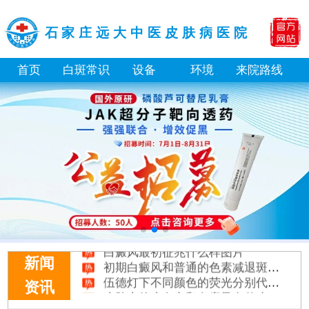
石家庄远大中医皮肤病医院
首页
白斑常识
设备
环境
来院路线
身体黑色素缺失是什么原因引起
白癜风打复色针有没有治好的案例
白癜风最初征兆什么样图片
初期白癜风和普通的色素减退斑怎么区分
新闻
伍德灯下不同颜色的荧光分别代表什么病
皮肤上的小白点和白癜风有什么区别
资讯
身上多处出现白斑要做全身检查吗