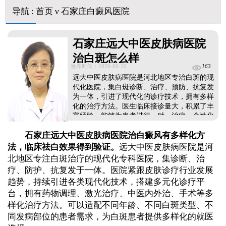
淘宝购买的伍德灯检查白斑准确吗
导航
:
首页
ν
石家庄白癜风医院
大面积白斑做全身仓光疗怎么样
美国进口308激光照白癜风一个光斑大概费用多少
石家庄远大中医皮肤病医院
治白斑怎么样
发布时间：2026-06-20
163
远大中医皮肤病医院是河北地区专治白斑的现
代化医院，集白斑诊断、治疗、预防、抗复发
为一体，引进了现代化的诊疗技术，拥有多样
化的治疗方法。医生临床接诊量大，积累了丰
富经验，能够为患者进行一对一治疗，个性化
祛白，提升治疗效果。治疗期间会安排定期复
石家庄远大中医皮肤病医院治白癜风有多样化方
查，根据病情变化特征和治疗效果对接下来的
治疗方案进行调整，使全程治疗持续发挥作
法，临床祛白效果得到验证。
远大中医皮肤病医院是河
用。...
北地区专注白斑治疗的现代化专科医院，集诊断、治
疗、防护、抗复发于一体。医院紧跟皮肤诊疗行业发展
趋势，持续引进各类现代化技术，搭建多元化诊疗平
台，拥有药物调理、激光治疗、中医内外治、手术等多
样化治疗方法。可以适配不同年龄、不同白斑类型、不
同发病部位的患者需求，为白斑患者提供多样化的就医