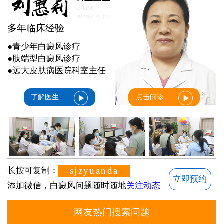
ONLINE
TRANSLATION
多年临床经验
●青少年白癜风诊疗
●肢端型白癜风诊疗
●远大皮肤病医院科室主任
了解医生
点击问诊
sjzyuanda
长按可复制：
立即预约
添加微信，白癜风问题随时随地
关注动态
网友热门搜索问题