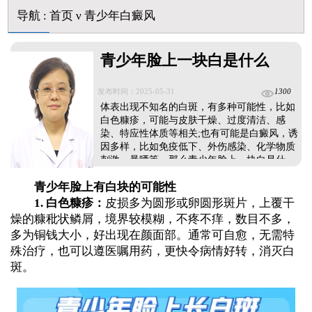
伍德灯下白斑比肉眼看到的更大正常吗
导航
:
首页
ν
青少年白癜风
儿童下巴长小白点是什么原因
芦可替尼和他克莫司哪个治白癜风好
皮肤ct检测白斑对治疗有什么作用
青少年脸上一块白是什么
白斑摸着光滑边界清晰有可能是哪种皮肤病
发布时间：2025-05-31
1300
体表出现不知名的白斑，有多种可能性，比如
白色糠疹，可能与皮肤干燥、过度清洁、感
染、特应性体质等相关;也有可能是白癜风，诱
因多样，比如免疫低下、外伤感染、化学物质
刺激、暴晒等。那么青少年脸上一块白是什
么?怎么治疗?可以先来对比下不同白斑病的早
青少年脸上有白块的可能性
期症状，确诊后再治疗，对症下药，消灭白
斑。...
1. 白色糠疹：
皮损多为圆形或卵圆形斑片，上覆干
燥的糠秕状鳞屑，境界较模糊，不疼不痒，数目不多，
多为铜钱大小，好出现在颜面部。通常可自愈，无需特
殊治疗，也可以遵医嘱用药，更快令病情好转，消灭白
斑。