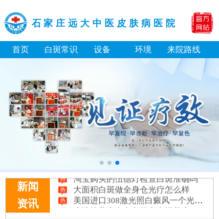
石家庄远大中医皮肤病医院
首页
白斑常识
设备
环境
来院路线
淘宝购买的伍德灯检查白斑准确吗
大面积白斑做全身仓光疗怎么样
新闻
美国进口308激光照白癜风一个光斑大概费用多少
资讯
小孩膝盖上有白色的点点摸着光滑怎么回事
补骨脂泡酒真能治白癜风吗 有没有副作用