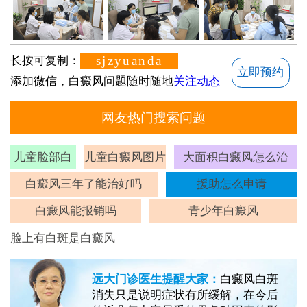
sjzyuanda
长按可复制：
立即预约
添加微信，白癜风问题随时随地
关注动态
网友热门搜索问题
儿童脸部白
儿童白癜风图片
大面积白癜风怎么治
斑
白癜风三年了能治好吗
援助怎么申请
白癜风能报销吗
青少年白癜风
脸上有白斑是白癜风
远大门诊医生提醒大家：
白癜风白斑
消失只是说明症状有所缓解，在今后