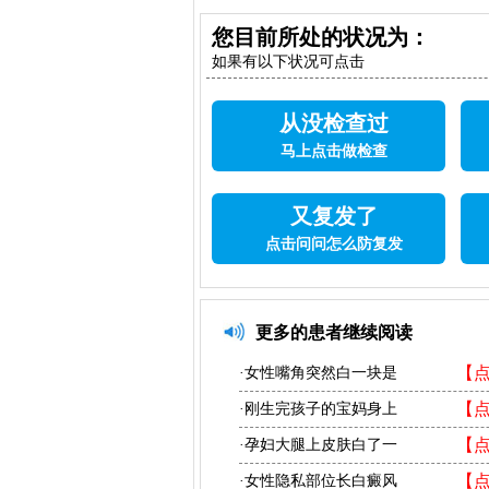
您目前所处的状况为：
如果有以下状况可点击
从没检查过
马上点击做检查
又复发了
点击问问怎么防复发
更多的患者继续阅读
【
·女性嘴角突然白一块是
【
·刚生完孩子的宝妈身上
【
·孕妇大腿上皮肤白了一
【
·女性隐私部位长白癜风