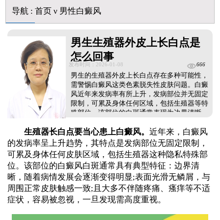
导航
:
首页
ν
男性白癜风
男生生殖器外皮上长白点是
怎么回事
发布时间：2026-01-08
666
男生的生殖器外皮上长白点存在多种可能性，
需警惕白癜风这类色素脱失性皮肤问题。白癜
风近年来发病率有所上升，发病部位并无固定
限制，可累及身体任何区域，包括生殖器等特
殊部位，该部位的白斑通常表现为边界清晰、
表面光滑无鳞屑、不疼不痒的白色斑片。除此
生殖器长白点要当心患上白癜风。
近年来，白癜风
之外，也可能与局部炎症后色素减退等情况相
关。由于该部位较为特殊，建议尽早前往正规
的发病率呈上升趋势，其特点是发病部位无固定限制，
医院皮肤科就诊检查，确诊后及时开展对症治
可累及身体任何皮肤区域，包括生殖器这种隐私特殊部
疗，才能更好地控制病情、摆脱困扰。...
位。该部位的白癜风白斑通常具有典型特征：边界清
晰，随着病情发展会逐渐变得明显;表面光滑无鳞屑，与
周围正常皮肤触感一致;且大多不伴随疼痛、瘙痒等不适
症状，容易被忽视，一旦发现需高度重视。