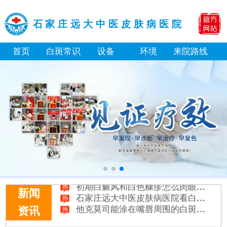
石家庄远大中医皮肤病医院
首页
白斑常识
设备
环境
来院路线
白癜风长期用激素药膏会有副作用吗
伍德灯结果显示亮白色荧光代表什么意思
脸上长了小白点是什么情况
白癜风用芦可替尼乳膏多久能恢复正常色
身体黑色素缺失是什么原因造成的
初期白癜风和白色糠疹怎么肉眼区分
石家庄远大中医皮肤病医院看白斑好吗
新闻
他克莫司能涂在嘴唇周围的白斑上吗
资讯
初期白癜风怎么治疗好得快
白癜风早期是什么症状图片