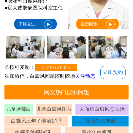
●肢端型白癜风诊疗
●远大皮肤病医院科室主任
了解医生
点击问诊
sjzyuanda
长按可复制：
立即预约
添加微信，白癜风问题随时随地
关注动态
网友热门搜索问题
儿童脸部白
儿童白癜风图片
大面积白癜风怎么治
斑
白癜风三年了能治好吗
援助怎么申请
白癜风能报销吗
青少年白癜风