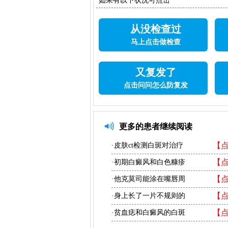
如果有以下状况可点击
从没检查过
马上点击做检查
又复发了
点击问问怎么防复发
更多的患者继续阅读
【
·皮肤ct检测白斑对治疗
【
·初期白癜风和白色糠疹
【
·他克莫司能涂在嘴唇周
【
·身上长了一片不规则的
【
·贫血痣和白癜风的白斑