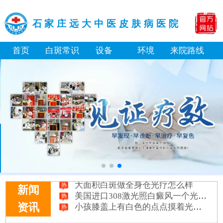
石家庄远大中医皮肤病医院
首页
白斑常识
设备
环境
来院路线
淘宝购买的伍德灯检查白斑准确吗
大面积白斑做全身仓光疗怎么样
美国进口308激光照白癜风一个光斑大概费用多少
新闻
小孩膝盖上有白色的点点摸着光滑怎么回事
资讯
补骨脂泡酒真能治白癜风吗 有没有副作用
伍德灯下白斑比肉眼看到的更大正常吗