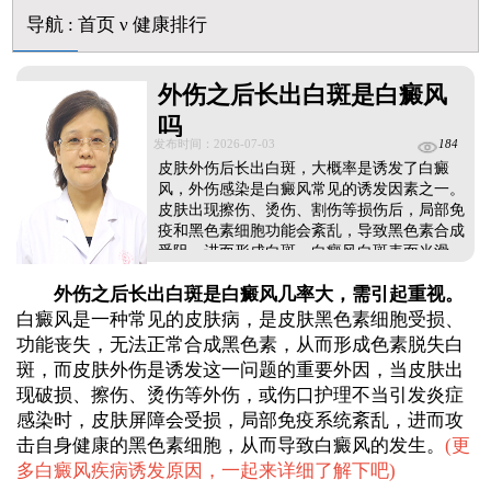
儿童下巴长小白点是什么原因
导航
:
首页
ν
健康排行
芦可替尼和他克莫司哪个治白癜风好
皮肤ct检测白斑对治疗有什么作用
白斑摸着光滑边界清晰有可能是哪种皮肤病
外伤之后长出白斑是白癜风
吗
发布时间：2026-07-03
184
皮肤外伤后长出白斑，大概率是诱发了白癜
风，外伤感染是白癜风常见的诱发因素之一。
皮肤出现擦伤、烫伤、割伤等损伤后，局部免
疫和黑色素细胞功能会紊乱，导致黑色素合成
受阻，进而形成白斑，白癜风白斑表面光滑、
无鳞屑、无瘙痒疼痛等不适感，边界会逐渐清
外伤之后长出白斑是白癜风几率大，需引起重视。
晰，后期可能扩散蔓延，仅凭肉眼观察无法准
确确诊，做科学检查可更准确诊断。白癜风无
白癜风是一种常见的皮肤病，是皮肤黑色素细胞受损、
自行消退的可能，患者需抓紧黄金治疗时期，
功能丧失，无法正常合成黑色素，从而形成色素脱失白
采用科学手段对症医治，谨遵医嘱坚持规范治
斑，而皮肤外伤是诱发这一问题的重要外因，当皮肤出
疗，切勿随意中断。...
现破损、擦伤、烫伤等外伤，或伤口护理不当引发炎症
感染时，皮肤屏障会受损，局部免疫系统紊乱，进而攻
击自身健康的黑色素细胞，从而导致白癜风的发生。
(
更
多白癜风疾病诱发原因，一起来详细了解下吧
)