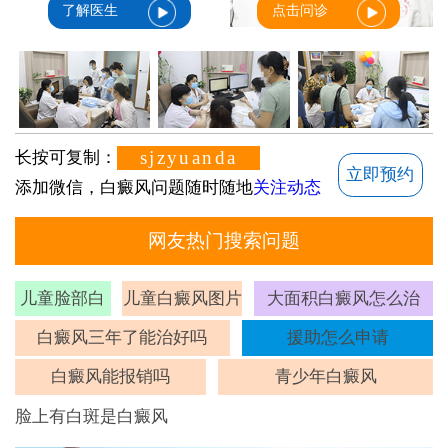
了解医生
点击问诊
sjzyuanda
长按可复制：
立即预约
添加微信，白癜风问题随时随地
关注动态
网友热门搜索问题
儿童脸部白
儿童白癜风图片
大面积白癜风怎么治
斑
白癜风三年了能治好吗
援助怎么申请
白癜风能报销吗
青少年白癜风
脸上有白斑是白癜风