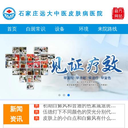
石家庄远大中医皮肤病医院
首页
白斑常识
设备
环境
来院路线
身体黑色素缺失是什么原因引起
白癜风打复色针有没有治好的案例
白癜风最初征兆什么样图片
初期白癜风和普通的色素减退斑怎么区分
伍德灯下不同颜色的荧光分别代表什么病
新闻
皮肤上的小白点和白癜风有什么区别
资讯
身上多处出现白斑要做全身检查吗
淘宝购买的伍德灯检查白斑准确吗