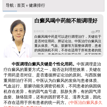
大面积白斑做全身仓光疗怎么样
导航
:
首页
ν
健康排行
美国进口308激光照白癜风一个光斑大概费用多少
白癜风喝中药能不能调理好
发布时间：2026-04-07
372
白癜风喝中药是可以进行调理治疗，关键在于
是否对症用药、辨证论治。中医治疗白癜风注
重从体质、气血、脏腑等方面整体调理，患者
的病因病机不同，不存在适用于所有患者的统
一药方。患者切勿自行购买中药，也不能随意
照搬他人的药方，否则可能达不到治疗效果，
中医调理白癜风关键是个性化用药。
中医调理是治
还容易因用药不对症加重身体负担，甚至耽误
病情，导致白斑扩散。...
疗白癜风的重要方式之一，能否达到理想效果，关键在
于用药是否对症、是否遵循辨证论治的原则。与西医侧
重局部治疗不同，中医认为白癜风的发病与患者体质、
气血运行、脏腑功能失调密切相关，不同患者的病因病
机存在差异，有的因气血亏虚、肌肤失养，有的因气滞
血瘀、脉络阻滞，还有的因肝肾不足、濡养无源，因此
不存在适用于所有患者的统一药方。
(
中医治白癜风多久