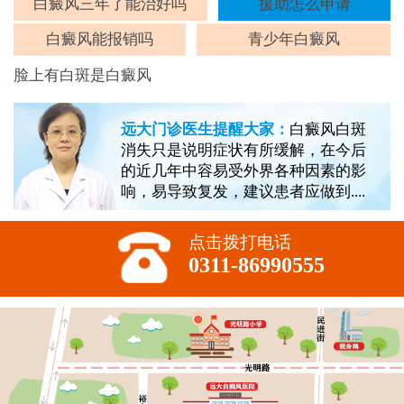
斑
白癜风三年了能治好吗
援助怎么申请
白癜风能报销吗
青少年白癜风
脸上有白斑是白癜风
远大门诊医生提醒大家：
白癜风白斑
消失只是说明症状有所缓解，在今后
的近几年中容易受外界各种因素的影
响，易导致复发，建议患者应做到....
点击拨打电话
0311-86990555