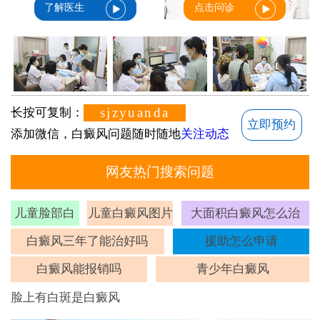
了解医生
点击问诊
sjzyuanda
长按可复制：
立即预约
添加微信，白癜风问题随时随地
关注动态
网友热门搜索问题
儿童脸部白
儿童白癜风图片
大面积白癜风怎么治
斑
白癜风三年了能治好吗
援助怎么申请
白癜风能报销吗
青少年白癜风
脸上有白斑是白癜风