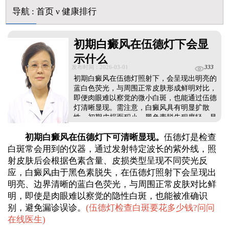
淘宝购买的伍德灯检查白斑准确吗
导航
:
首页
ν
健康排行
大面积白斑做全身仓光疗怎么样
美国进口308激光照白癜风一个光斑大概费用多少
初期白癜风在伍德灯下会显
示什么
发布时间：2026-03-01
333
初期白癜风在伍德灯照射下，会呈现出明亮的
蓝白色荧光，与周围正常皮肤形成鲜明对比，
即便肉眼难以察觉的微小白斑，也能通过伍德
灯清晰显现。需注意，白癜风具有明显扩散
性，初期皮损面积小、黑色素脱失程度轻，是
治疗的黄金时机，及时干预可有效控制病情、
初期白癜风在伍德灯下可清晰显现。
伍德灯是检查
促进黑色素恢复，治疗期间需遵循科学规范原
则，避免盲目用药，同时保持耐心，坚持足
白斑常会用到的仪器，通过发射特定波长的紫外线，照
量、足疗程治疗，不可因短期未见效果而擅自
射皮肤后会根据色素含量、皮损类型呈现不同荧光反
停药。...
应，白癜风由于黑色素脱失，在伍德灯照射下会呈现出
明亮、边界清晰的蓝白色荧光，与周围正常皮肤对比鲜
明，即使是肉眼难以察觉的隐性白斑，也能被准确识
别，避免漏诊误诊。
(
伍德灯检查白斑要花多少钱?问问
在线医生
)