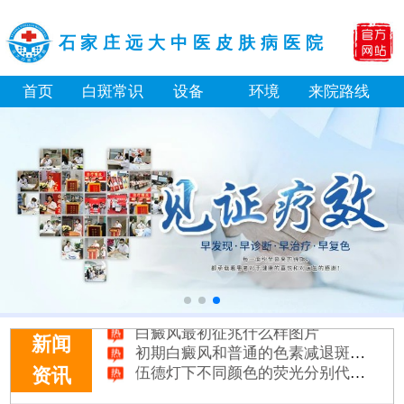
石家庄远大中医皮肤病医院
首页
白斑常识
设备
环境
来院路线
身体黑色素缺失是什么原因引起
白癜风打复色针有没有治好的案例
白癜风最初征兆什么样图片
初期白癜风和普通的色素减退斑怎么区分
新闻
伍德灯下不同颜色的荧光分别代表什么病
资讯
皮肤上的小白点和白癜风有什么区别
身上多处出现白斑要做全身检查吗