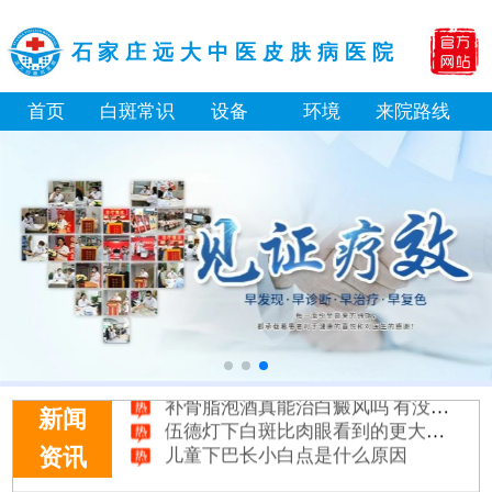
石家庄远大中医皮肤病医院
首页
白斑常识
设备
环境
来院路线
补骨脂泡酒真能治白癜风吗 有没有副作用
伍德灯下白斑比肉眼看到的更大正常吗
新闻
儿童下巴长小白点是什么原因
资讯
芦可替尼和他克莫司哪个治白癜风好
皮肤ct检测白斑对治疗有什么作用