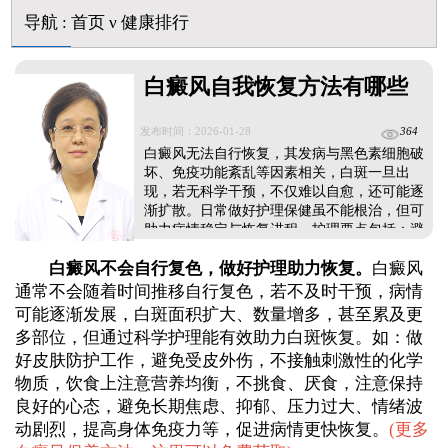
白斑摸着光滑边界清晰有可能是哪种皮肤病
导航
:
首页
ν
健康排行
白癜风长期用激素药膏会有副作用吗
伍德灯结果显示亮白色荧光代表什么意思
脸上长了小白点是什么情况
白癜风自我恢复方法有哪些
白癜风用芦可替尼乳膏多久能恢复正常色
发布时间：2026-01-28
364
白癜风无法自行恢复，其发病与黑色素细胞破
坏、免疫功能紊乱等因素相关，白斑一旦出
现，若无科学干预，不仅难以自愈，还可能逐
渐扩散。日常做好护理保健虽不能根治，但可
助力病情稳定与恢复进程。护理要点包括：避
免暴晒，调节饮食，适量摄入富含酪氨酸、铜
白癜风不会自行复色，做好护理助力恢复。
白癜风
元素的食物，辅助黑色素合成，保持心态平
和，避免精神压力过大，规律作息，增强机体
通常不会随着时间推移自行复色，若不及时干预，病情
免疫力。若想让白斑恢复健康，核心是积极开
可能逐渐发展，白斑面积扩大、数量增多，甚至累及更
展科学医治，需及时就医明确病情分型、分
多部位，但通过科学护理能有效助力白斑恢复。如：做
期，结合自身情况采用药物、光疗、手术等科
好皮肤防护工作，避免受皮外伤，不接触刺激性的化学
学手段对症治疗。...
物质，饮食上注意营养均衡，不挑食、厌食，注意保持
良好的心态，避免长期焦虑、抑郁、压力过大、情绪波
动剧烈，提高身体免疫力等，促进病情更快恢复。
(
更多