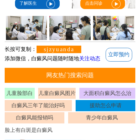
了解医生
点击问诊
sjzyuanda
长按可复制：
立即预约
添加微信，白癜风问题随时随地
关注动态
网友热门搜索问题
儿童脸部白
儿童白癜风图片
大面积白癜风怎么治
斑
白癜风三年了能治好吗
援助怎么申请
白癜风能报销吗
青少年白癜风
脸上有白斑是白癜风