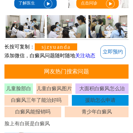
了解医生
点击问诊
sjzyuanda
长按可复制：
立即预约
添加微信，白癜风问题随时随地
关注动态
网友热门搜索问题
儿童脸部白
儿童白癜风图片
大面积白癜风怎么治
斑
白癜风三年了能治好吗
援助怎么申请
白癜风能报销吗
青少年白癜风
脸上有白斑是白癜风