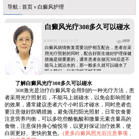
导航
:
首页
ν
白癜风护理
白癜风光疗308多久可以碰水
发布时间：2024-10-29
1659
白癜风病情恢复需要治护相互配合，患者在采
用光疗照射的同时，配合好医生做好护理保健
措施是很重要的，通常患者在做完308后是不
能马上就沾水的，那一般多久就可以碰水了
呢？我们一起来详细了解下吧。...
了解白癜风光疗308多久可以碰水
308激光是治疗白癜风常会用到的一种光疗方法，患
者采用光疗照射后，不能马上就碰水，以免会影响照射
的效果，通常建议患者六个小时后才碰水，同时患者也
要注意做好防晒措施，避免强烈阳光照射，日常饮食要
注意营养均衡，可以多吃些酪氨酸和微量元素含量高的
食物，注意保持身心愉悦等，以更好保证治疗效果，使
白斑更好、更快的复色。
(
更多白癜风照光后注意事项，