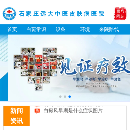
石家庄远大中医皮肤病医院
首页
白斑常识
设备
环境
来院路线
白癜风长期用激素药膏会有副作用吗
伍德灯结果显示亮白色荧光代表什么意思
脸上长了小白点是什么情况
白癜风用芦可替尼乳膏多久能恢复正常色
身体黑色素缺失是什么原因造成的
初期白癜风和白色糠疹怎么肉眼区分
石家庄远大中医皮肤病医院看白斑好吗
他克莫司能涂在嘴唇周围的白斑上吗
初期白癜风怎么治疗好得快
白癜风早期是什么症状图片
新闻
资讯