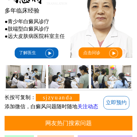
TRANSLATION
多年临床经验
●青少年白癜风诊疗
●肢端型白癜风诊疗
●远大皮肤病医院科室主任
了解医生
点击问诊
sjzyuanda
长按可复制：
立即预约
添加微信，白癜风问题随时随地
关注动态
网友热门搜索问题