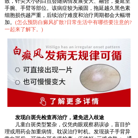
散，针尖大小的白点会随病情发展变大、融合，蔓延至
手腕、手臂等部位。该病症较为顽固，拖延越久黑色素
细胞损伤越严重，后续治疗难度和治疗周期都会大幅增
加。
(
怎么预防白癜风扩散?日常生活中有哪些要注意的?
一起来了解下。
)
发现白斑先检查再治疗，避免进入歧途
儿童白斑类型繁杂，仅凭肉眼观察易误诊，盲目护
理或用药会加重病情、耽误治疗时机。发现孩子手背异