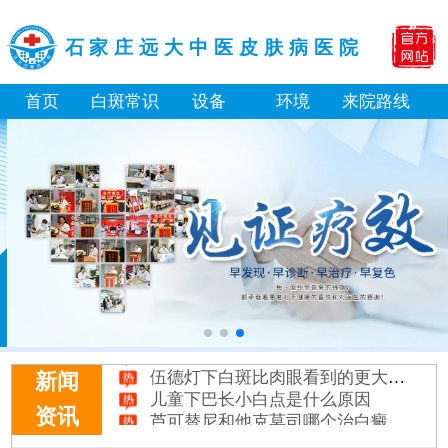
石家庄远大中医皮肤病医院
首页
白斑常识
设备
环境
来院路线
补骨脂泡酒真能治白癜风吗 有没有副作用
伍德灯下白斑比肉眼看到的更大正常吗
新闻
儿童下巴长小白点是什么原因
芦可替尼和他克莫司哪个治白癜风好
资讯
皮肤ct检测白斑对治疗有什么作用