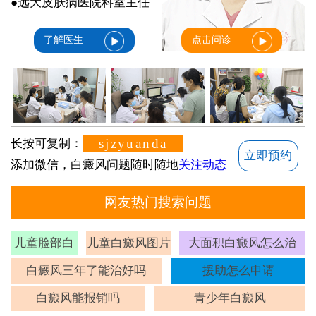
●远大皮肤病医院科室主任
了解医生
点击问诊
sjzyuanda
长按可复制：
立即预约
添加微信，白癜风问题随时随地
关注动态
网友热门搜索问题
儿童脸部白
儿童白癜风图片
大面积白癜风怎么治
斑
白癜风三年了能治好吗
援助怎么申请
白癜风能报销吗
青少年白癜风