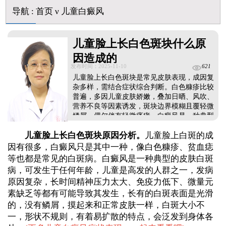
白斑摸着光滑边界清晰有可能是哪种皮肤病
导航
:
首页
ν
儿童白癜风
白癜风长期用激素药膏会有副作用吗
伍德灯结果显示亮白色荧光代表什么意思
脸上长了小白点是什么情况
儿童脸上长白色斑块什么原
白癜风用芦可替尼乳膏多久能恢复正常色
因造成的
发布时间：2025-11-10
621
儿童脸上长白色斑块是常见皮肤表现，成因复
杂多样，需结合症状综合判断。白色糠疹比较
普遍，多因儿童皮肤娇嫩，叠加日晒、风吹、
营养不良等因素诱发，斑块边界模糊且覆轻微
鳞屑，偶尔伴有轻微瘙痒，白癜风是一种典型
的白斑病，斑块边界清晰、表面光滑，无鳞屑
儿童脸上长白色斑块原因分析。
儿童脸上白斑的成
和瘙痒，可逐渐扩大，与免疫功能、遗传等相
关，家长及时带孩子到正规医院进行科学检
因有很多，白癜风只是其中一种，像白色糠疹、贫血痣
查，能更清楚明确病因病情，保证治疗准确
等也都是常见的白斑病。白癜风是一种典型的皮肤白斑
性。...
病，可发生于任何年龄，儿童是高发的人群之一，发病
原因复杂，长时间精神压力太大、免疫力低下、微量元
素缺乏等都有可能导致其发生，长有的白斑表面是光滑
的，没有鳞屑，摸起来和正常皮肤一样，白斑大小不
一，形状不规则，有着易扩散的特点，会泛发到身体各