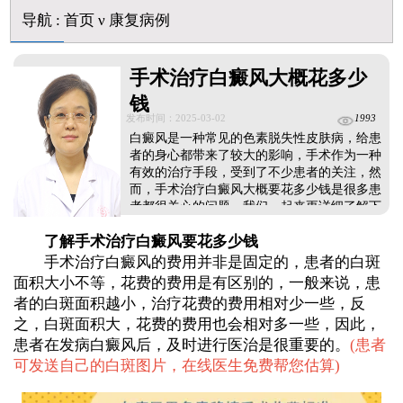
青核桃皮擦白癜风白斑的正确方法
导航
:
首页
ν
康复病例
儿童白癜风会扩散到全身吗
刚发现身上有白块要做什么检查
手术治疗白癜风大概花多少
早期白癜风治疗有没有快速见效的方法
钱
发布时间：2025-03-02
1993
白癜风是一种常见的色素脱失性皮肤病，给患
者的身心都带来了较大的影响，手术作为一种
有效的治疗手段，受到了不少患者的关注，然
而，手术治疗白癜风大概要花多少钱是很多患
者都很关心的问题，我们一起来更详细了解下
吧。...
了解手术治疗白癜风要花多少钱
手术治疗白癜风的费用并非是固定的，患者的白斑
面积大小不等，花费的费用是有区别的，一般来说，患
者的白斑面积越小，治疗花费的费用相对少一些，反
之，白斑面积大，花费的费用也会相对多一些，因此，
患者在发病白癜风后，及时进行医治是很重要的。
(
患者
可发送自己的白斑图片，在线医生免费帮您估算
)