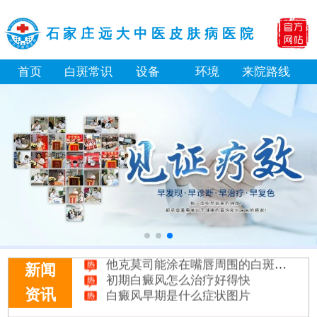
石家庄远大中医皮肤病医院
首页
白斑常识
设备
环境
来院路线
石家庄远大中医皮肤病医院看白斑好吗
他克莫司能涂在嘴唇周围的白斑上吗
新闻
初期白癜风怎么治疗好得快
白癜风早期是什么症状图片
资讯
白癜风做植皮手术多久能恢复原样
白癜风光疗后白斑边缘模糊是好转迹象吗