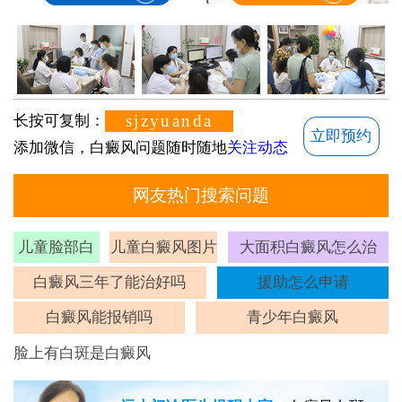
sjzyuanda
长按可复制：
立即预约
添加微信，白癜风问题随时随地
关注动态
网友热门搜索问题
儿童脸部白
儿童白癜风图片
大面积白癜风怎么治
斑
白癜风三年了能治好吗
援助怎么申请
白癜风能报销吗
青少年白癜风
脸上有白斑是白癜风