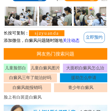
sjzyuanda
长按可复制：
立即预约
添加微信，白癜风问题随时随地
关注动态
网友热门搜索问题
儿童脸部白
儿童白癜风图片
大面积白癜风怎么治
斑
白癜风三年了能治好吗
援助怎么申请
白癜风能报销吗
青少年白癜风
脸上有白斑是白癜风