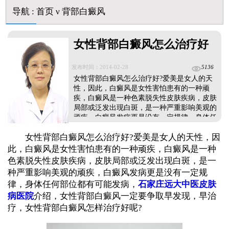
伍德灯下白斑比肉眼看到的更大正常吗
导航
:
首页
ν
背部白癜风
儿童下巴长小白点是什么原因
芦可替尼和他克莫司哪个治白癜风好
皮肤ct检测白斑对治疗有什么作用
女性背部白癜风怎么治疗好
白斑摸着光滑边界清晰有可能是哪种皮肤病
发布时间：2014-02-28
5136
女性背部白癜风怎么治疗好?爱美是女人的天
性，因此，白癜风是女性害怕患有的一种顽
疾，白癜风是一种色素脱失性皮肤疾病，皮肤
局部或泛发出现白斑，是一种严重影响美观的
顽疾，白癜风发病更是没有一定规律，身体任
何部位都有可能发病，石家庄远大中医皮肤病
女性背部白癜风怎么治疗好?爱美是女人的天性，因
医院介绍，女性背部白癜风一定要争取早发
现，早治疗，女性背部白癜风怎样治疗好呢?
此，白癜风是女性害怕患有的一种顽疾，白癜风是一种
...
色素脱失性皮肤疾病，皮肤局部或泛发出现白斑，是一
种严重影响美观的顽疾，白癜风发病更是没有一定规
律，身体任何部位都有可能发病，
石家庄远大中医皮肤
病医院
介绍，女性背部白癜风一定要争取早发现，早治
疗，女性背部白癜风怎样治疗好呢?