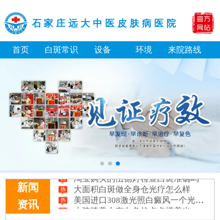
石家庄远大中医皮肤病医院
首页
白斑常识
设备
环境
来院路线
淘宝购买的伍德灯检查白斑准确吗
大面积白斑做全身仓光疗怎么样
新闻
美国进口308激光照白癜风一个光斑大概费用多少
资讯
小孩膝盖上有白色的点点摸着光滑怎么回事
补骨脂泡酒真能治白癜风吗 有没有副作用